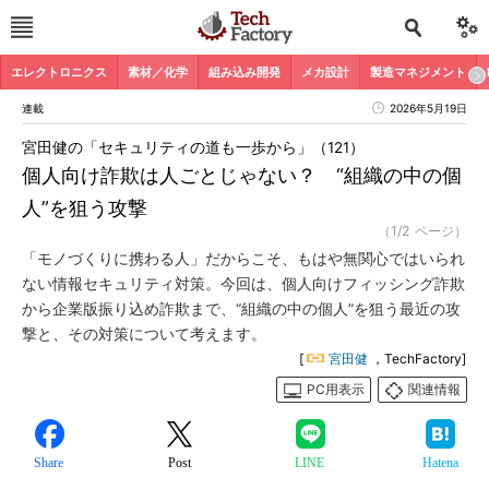
エレクトロニクス
素材／化学
組み込み開発
メカ設計
製造マネジメント
連載
2026年5月19日
宮田健の「セキュリティの道も一歩から」（121）
個人向け詐欺は人ごとじゃない？ “組織の中の個
人”を狙う攻撃
（1/2 ページ）
「モノづくりに携わる人」だからこそ、もはや無関心ではいられ
ない情報セキュリティ対策。今回は、個人向けフィッシング詐欺
から企業版振り込め詐欺まで、“組織の中の個人”を狙う最近の攻
撃と、その対策について考えます。
[
宮田健
，TechFactory]
PC用表示
関連情報
Share
Post
LINE
Hatena