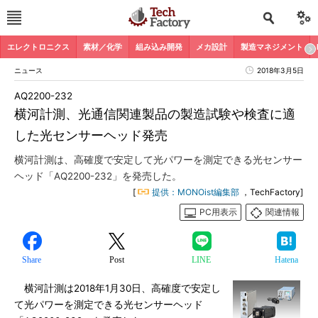
エレクトロニクス
素材／化学
組み込み開発
メカ設計
製造マネジメント
ニュース
2018年3月5日
AQ2200-232
横河計測、光通信関連製品の製造試験や検査に適
した光センサーヘッド発売
横河計測は、高確度で安定して光パワーを測定できる光センサー
ヘッド「AQ2200-232」を発売した。
[
提供：MONOist編集部
，TechFactory]
PC用表示
関連情報
Share
Post
LINE
Hatena
横河計測は2018年1月30日、高確度で安定し
て光パワーを測定できる光センサーヘッド