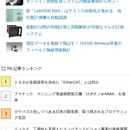
オンライン状態監視システムの構築事例から学ぶ～
新「LabVIEW NXG」はテストの自動化を進める、他
社製計測機も自動認識
複数ECU間の同期計測と同期解析が可能なマルチ計測
システム
測定データを無線で飛ばす！ ISA100 Wireless準拠の
フィールド無線用振動計
FA 記事ランキング
トヨタが全面採用を決めた「EtherCAT」とは何か
ファナック、マシニング系超精密加工機「ロボナノα-NMiA」を発
表
ガラパゴス化しつつある日本の製造業、取り残されるプログラミン
グ言語
リンクス、工場外も見据えたエンベデッドビジョン事業の本格展開