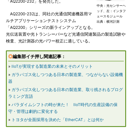
「AQ2200-232」を発売した。
中央：光センサーヘ
ッド、左：インタフ
AQ2200-232は、同社の光通信関連機器用マ
ェースモジュール
ルチアプリケーションテストシステム
出典：横河計測
「AQ2200」シリーズの新ラインアップとなる。
光伝送装置や光トランシーバーなど光通信関連製品の製造試験や
検査、光計測器の光パワー校正に適している。
◎
編集部イチ押し関連記事：
»
IIoTが実現する製造業の未来とそのメリット
»
ガラパゴス化しつつある日本の製造業、つながらない設備機
器
»
ガラパゴス化しつつある日本の製造業、取り残されるプログ
ラミング言語
»
パラダイムシフトの時が来た！ IIoT時代の生産設備の保
守・管理は劇的に変化する
»
トヨタが全面採用を決めた「EtherCAT」とは何か