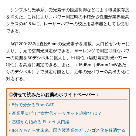
シンプルな光学系、受光素子の恒温制御などにより環境依存度
を抑えた。これにより、パワー測定時の不確かさ性能が業界最高
クラスの±1.8％に。レーザーパワーの校正用基準器としても使用
できる。
AQ2200-232は直径5mmの受光素子を搭載。大口径センサーに
より、手元で空間光測定ができる。単一レンジで測定可能なパワ
ーの範囲を30デシベルに拡大し、I-L特性（駆動電流対光パワー
特性）を高速に測定できる。また、＋15dBm（dBm＝1mWあた
りのデシベル）まで測定可能とし、近年の光パワーの高出力化に
対応する。
◎
併せて読みたいお薦めホワイトペーパー：
»
5分で分かるEtherCAT
»
産業用IoT向け“次世代イーサネット規格”とは？
»
基礎から始める FL-net 入門編
»
IIoTがもたらす未来、国内製造業のガラパゴス化を解消する