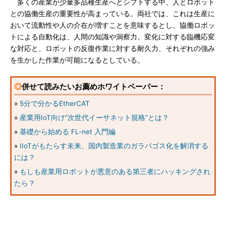
多くの産業が少量多品種生産へとシフトする中、人とロボット
との協働生産の重要性が高まっている。両社では、これは生産に
おいて流動性や人の介在が増すことを意味するとし、協働ロボッ
トによる自動化は、人間の知識や洞察力、変化に対する臨機応変
な対応と、ロボットの反復作業に対する耐久力、それぞれの強み
を生かした作業が可能になるとしている。
◎
併せて読みたいお薦めホワイトペーパー：
»
5分で分かるEtherCAT
»
産業用IoT向け“次世代イーサネット規格”とは？
»
基礎から始める FL-net 入門編
»
IIoTがもたらす未来、国内製造業のガラパゴス化を解消する
には？
»
もしも産業用ロボットが悪意のある第三者にハッキングされ
たら？