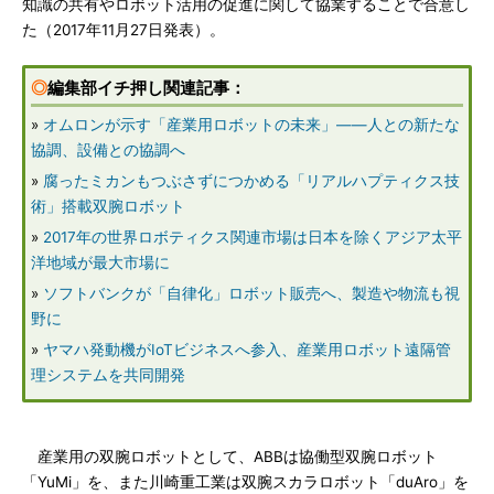
知識の共有やロボット活用の促進に関して協業することで合意し
た（2017年11月27日発表）。
◎
編集部イチ押し関連記事：
»
オムロンが示す「産業用ロボットの未来」――人との新たな
協調、設備との協調へ
»
腐ったミカンもつぶさずにつかめる「リアルハプティクス技
術」搭載双腕ロボット
»
2017年の世界ロボティクス関連市場は日本を除くアジア太平
洋地域が最大市場に
»
ソフトバンクが「自律化」ロボット販売へ、製造や物流も視
野に
»
ヤマハ発動機がIoTビジネスへ参入、産業用ロボット遠隔管
理システムを共同開発
産業用の双腕ロボットとして、ABBは協働型双腕ロボット
「YuMi」を、また川崎重工業は双腕スカラロボット「duAro」を