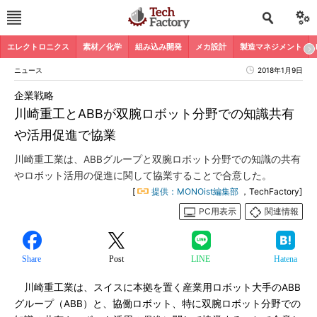
エレクトロニクス
素材／化学
組み込み開発
メカ設計
製造マネジメント
ニュース
2018年1月9日
企業戦略
川崎重工とABBが双腕ロボット分野での知識共有
や活用促進で協業
川崎重工業は、ABBグループと双腕ロボット分野での知識の共有
やロボット活用の促進に関して協業することで合意した。
[
提供：MONOist編集部
，TechFactory]
PC用表示
関連情報
Share
Post
LINE
Hatena
川崎重工業は、スイスに本拠を置く産業用ロボット大手のABB
グループ（ABB）と、協働ロボット、特に双腕ロボット分野での