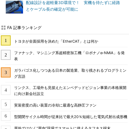
配線設計を超軽量3D環境で！ 実機を待たずに経路
とケーブル長の確定が可能に
FA 記事ランキング
トヨタが全面採用を決めた「EtherCAT」とは何か
ファナック、マシニング系超精密加工機「ロボナノα-NMiA」を発
表
ガラパゴス化しつつある日本の製造業、取り残されるプログラミン
グ言語
リンクス、工場外も見据えたエンベデッドビジョン事業の本格展開
に向け新会社設立
実装密度の高い装置の冷却に最適な高静圧ファン
型開閉サイクル時間が従来比で最大20％短縮した電気式射出成形機
屋外ではなく“屋内”現場でスマートに使えるタフネス端末