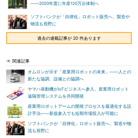
――2020年度に年産120万台体制へ
ソフトバンクが「自律化」ロボット販売へ、製造や
物流も視野に
過去の連載記事が 20 件あります
関連記事
オムロンが示す「産業用ロボットの未来」――人との
新たな協調、設備との協調へ
ヤマハ発動機がIoTビジネスへ参入、産業用ロボット
遠隔管理システムを共同開発
産業用ロボットアームの開発プロセスを最適化する設
計手法――新規参入でも短期市場投入が可能に
ソフトバンクが「自律化」ロボット販売へ、製造や物
流も視野に