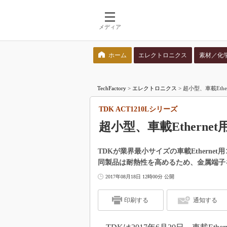
メディア
ホーム
エレクトロニクス
素材／化
検索語を入力してください
TechFactory
>
エレクトロニクス
>
超小型、車載Ethe
TDK ACT1210Lシリーズ
超小型、車載Ethern
TDKが業界最小サイズの車載Etherne
同製品は耐熱性を高めるため、金属端子
2017年08月18日 12時00分 公開
印刷する
通知する