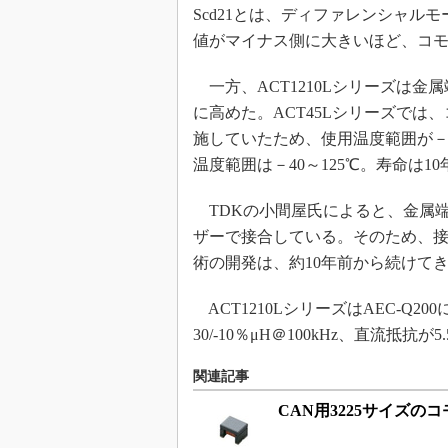
Scd21とは、ディファレンシャ
値がマイナス側に大きいほど、コ
一方、ACT1210Lシリーズは
に高めた。ACT45Lシリーズで
施していたため、使用温度範囲が－40
温度範囲は－40～125℃。寿命は1
TDKの小間屋氏によると、金属
ザーで接合している。そのため、
術の開発は、約10年前から続けて
ACT1210LシリーズはAEC-Q2
30/-10％μH＠100kHz、直流抵抗
関連記事
CAN用3225サイズ