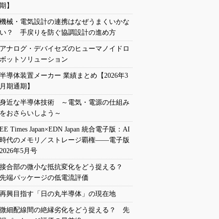
期】
機械・電気設計の連携はなぜうまくいかな
い？ 手戻りを防ぐ協調設計の進め方
アナログ・デバイセズのヒューマノイドロ
ボットソリューション
半導体装置メーカー 業績まとめ【2026年3
月期通期】
身近な半導体技術 ～電気・電源の仕組み
をおさらいしよう～
EE Times Japan×EDN Japan 統合電子版：AI
時代のメモリ／ストレージ覇権――電子版
2026年5月号
接合部の微小な抵抗変化をどう捉える？
先端パッケージの低電流評価
再興目指す「日の丸半導体」の現在地
微細配線間の絶縁劣化をどう捉える？ 先