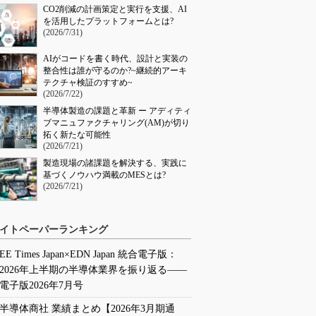
CO2削減の計画策定と実行を支援、AI
を活用したプラットフォームとは?
(2026/7/31)
AIがコードを書く時代、設計と実装の
整合性は誰が守るのか?~継続的アーキ
テクチャ検証のすすめ~
(2026/7/22)
半導体製造の課題と革新 ー アディティ
ブマニュファクチャリング(AM)が切り
拓く新たな可能性
(2026/7/21)
製造現場の諸課題を解決する、実践に
基づくノウハウ満載のMESとは?
(2026/7/21)
イトペーパーランキング
EE Times Japan×EDN Japan 統合電子版：
2026年上半期の半導体業界を振り返る――
電子版2026年7月号
半導体商社 業績まとめ【2026年3月期通