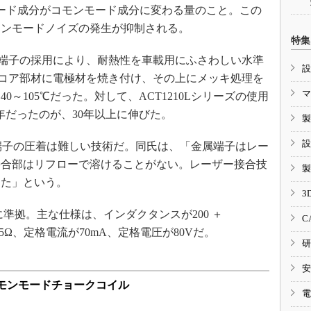
ルモード成分がコモンモード成分に変わる量のこと。この
モンモードノイズの発生が抑制される。
特集
金属端子の採用により、耐熱性を車載用にふさわしい水準
設
は、コア部材に電極材を焼き付け、その上にメッキ処理を
マ
～105℃だった。対して、ACT1210Lシリーズの使用
0年だったのが、30年以上に伸びた。
製
設
端子の圧着は難しい技術だ。同氏は、「金属端子はレー
接合部はリフローで溶けることがない。レーザー接合技
製
きた」という。
3
00に準拠。主な仕様は、インダクタンスが200 ＋
C
が5.5Ω、定格電流が70mA、定格電圧が80Vだ。
研
安
のコモンモードチョークコイル
電