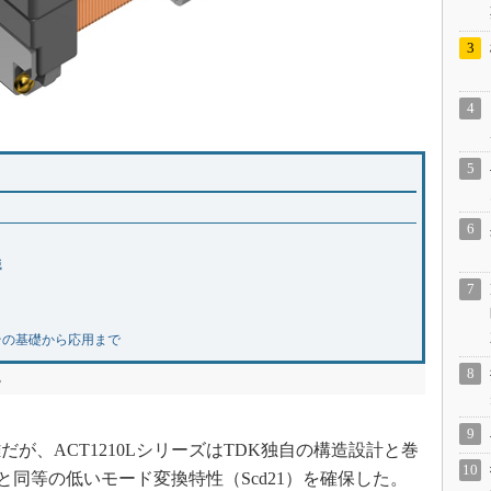
識
その基礎から応用まで
る
、ACT1210LシリーズはTDK独自の構造設計と巻
ズと同等の低いモード変換特性（Scd21）を確保した。