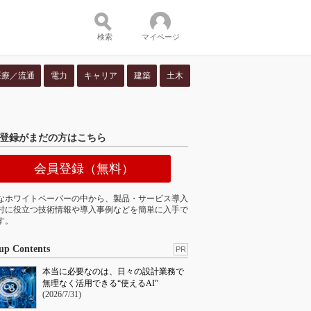
検索
マイページ
医療／流通
電力
キャリア
建築
土木
ツ：
登録がまだの方はこちら
会員登録（無料）
なホワイトペーパーの中から、製品・サービス導入
討に役立つ技術情報や導入事例などを簡単に入手で
す。
up Contents
PR
本当に必要なのは、日々の設計業務で
無理なく活用できる“使えるAI”
(2026/7/31)