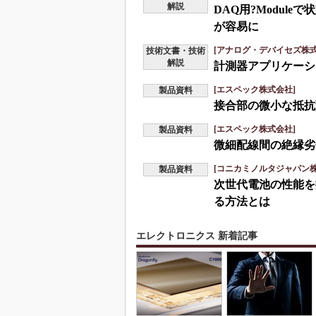
解説
DAQ用?Modul
が容易に
[アナログ・デバイセズ株式
技術文書・技術
解説
計測器アプリケーシ
[エスペック株式会社]
製品資料
接合部の微小な抵抗
[エスペック株式会社]
製品資料
微細配線間の絶縁劣
[コニカミノルタジャパン株
製品資料
次世代電池の性能を
る方法とは
エレクトロニクス 新着記事