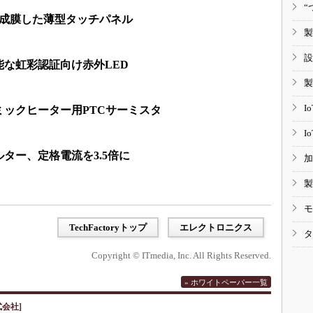
“
を成膜した薄型タッチパネル
製
設
な虹彩認証向け赤外LED
製
I
ラミックヒーター用PTCサーミスタ
I
ィルター、定格電流を3.5倍に
加
製
モ
TechFactoryトップ
エレクトロニクス
タ
Copyright © ITmedia, Inc. All Rights Reserved.
» ホワイトペーパー一覧
会社]