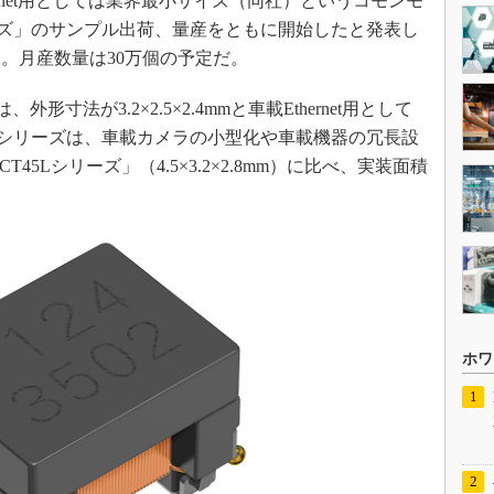
hernet用としては業界最小サイズ（同社）というコモンモ
リーズ」のサンプル出荷、量産をともに開始したと発表し
円。月産数量は30万個の予定だ。
形寸法が3.2×2.5×2.4mmと車載Ethernet用として
0Lシリーズは、車載カメラの小型化や車載機器の冗長設
45Lシリーズ」（4.5×3.2×2.8mm）に比べ、実装面積
。
ホワ