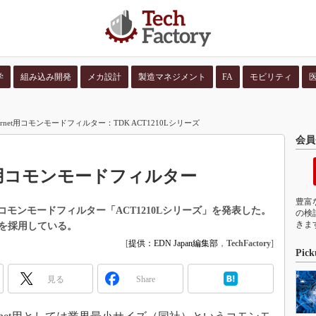
学
組み込み開発
メカ設計
製造マネジメント
FA
モビリティ
並び順：
コンテン
rnet用コモンモードフィルター：TDK ACT1210Lシリーズ
会員
et用コモンモードフィルター
豊富
t用コモンモードフィルター「ACT1210Lシリーズ」を発表した。
の検
きま
を採用している。
[
提供：EDN Japan編集部
，
TechFactory
]
Pick
見る
Share