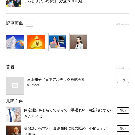
ょっとリアルなお話【技術スキル編】
記事画像
＋
4 Images
1
2
3
4
著者
1 Authors
三上知子（日本アルテック株式会社）
一覧
8 Articles
最新 3 件
内定通知をもらってからでは手遅れ!? 内定前にするべ
読む
きこととは
失敗談から学ぶ、最終面接に臨む際の「心構え」と
読む
「準備」