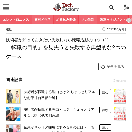
エレクトロニクス
素材／化学
組み込み開発
メカ設計
製造マネジメント
連載
2017年8月2日
技術者が知っておきたい失敗しない転職活動のコツ（1）
「転職の目的」を見失うと失敗する典型的な2つの
ケース
記事を見る
関連記事
5 Articles
技術者が転職する理由とは？ ちょっとリアル
読む
なお話【自己都合編】
技術者が転職する理由とは？ ちょっとリア
読む
ルなお話【他者都合編】
企業がキャリア採用に求めるものとは？ ち
読む