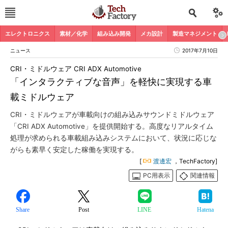
エレクトロニクス
素材／化学
組み込み開発
メカ設計
製造マネジメント
ニュース
2017年7月10日
CRI・ミドルウェア CRI ADX Automotive
「インタラクティブな音声」を軽快に実現する車
載ミドルウェア
CRI・ミドルウェアが車載向けの組み込みサウンドミドルウェア
「CRI ADX Automotive」を提供開始する。高度なリアルタイム
処理が求められる車載組み込みシステムにおいて、状況に応じな
がらも素早く安定した稼働を実現する。
[
渡邊宏
，TechFactory]
PC用表示
関連情報
Share
Post
LINE
Hatena