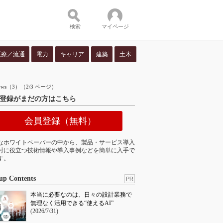
検索
マイページ
医療／流通
電力
キャリア
建築
土木
ツ：
ows（3）（2/3 ページ）
登録がまだの方はこちら
会員登録（無料）
なホワイトペーパーの中から、製品・サービス導入
討に役立つ技術情報や導入事例などを簡単に入手で
す。
up Contents
PR
本当に必要なのは、日々の設計業務で
無理なく活用できる“使えるAI”
(2026/7/31)