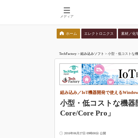
メディア
ホーム
エレクトロニクス
素材／化
検索語を入力してください
TechFactory
>
組み込みソフト
>
小型・低コストな機器開発
組み込み／IoT機器開発で使えるWindow
小型・低コストな機器開発に
Core/Core Pro」
2016年06月27日 09時00分 公開