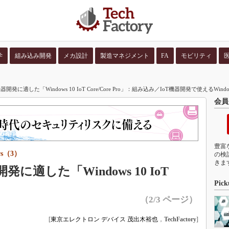
学
組み込み開発
メカ設計
製造マネジメント
FA
モビリティ
並び順：
コンテン
に適した「Windows 10 IoT Core/Core Pro」：組み込み／IoT機器開発で使えるWind
会員
豊富
s（3）
の検
きま
適した「Windows 10 IoT
Pick
（2/3 ページ）
[
東京エレクトロン デバイス 茂出木裕也
，
TechFactory
]