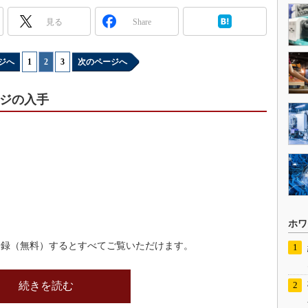
見る
Share
ジへ
1
|
2
|
3
次のページへ
イメージの入手
ホワ
登録（無料）するとすべてご覧いただけます。
続きを読む