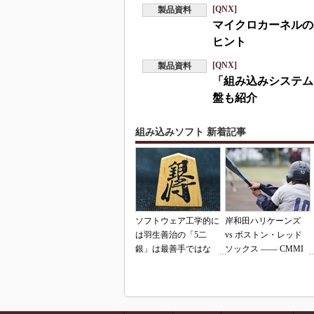
[QNX]
製品資料
マイクロカーネルの
ヒント
[QNX]
製品資料
「組み込みシステム
盤も紹介
組み込みソフト 新着記事
ソフトウェア工学的に
岸和田ハリケーンズ
は羽生善治の「5二
vs ボストン・レッド
銀」は最善手ではな
ソックス ―― CMMI
い!? 東工大入試問題
の落とし穴（その2）
をプログラムで解く