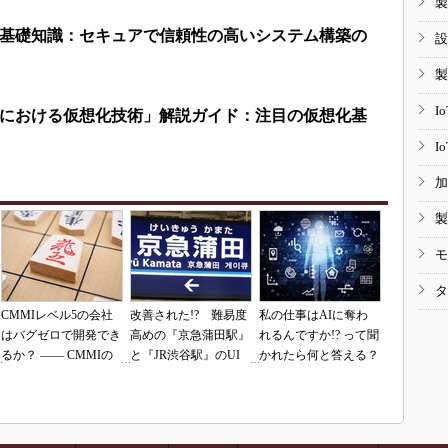
製
基礎知識：セキュアで信頼性の高いシステム構築の
設
製
I
における仮想化技術」解説ガイド：注目の仮想化基
I
加
製
モ
タ
CMMIレベル5の会社
改善された!? 難易度
私の仕事はAIに奪わ
はバグゼロで開発でき
高めの『京急蒲田駅』
れるんですか!? って聞
るか？ ―― CMMIの
と『JR渋谷駅』のUI
かれたら何と答える？
落とし穴（その1）
を再査定