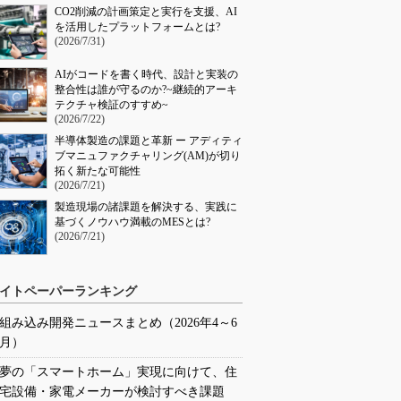
CO2削減の計画策定と実行を支援、AI
を活用したプラットフォームとは?
(2026/7/31)
AIがコードを書く時代、設計と実装の
整合性は誰が守るのか?~継続的アーキ
テクチャ検証のすすめ~
(2026/7/22)
半導体製造の課題と革新 ー アディティ
ブマニュファクチャリング(AM)が切り
拓く新たな可能性
(2026/7/21)
製造現場の諸課題を解決する、実践に
基づくノウハウ満載のMESとは?
(2026/7/21)
イトペーパーランキング
組み込み開発ニュースまとめ（2026年4～6
月）
夢の「スマートホーム」実現に向けて、住
宅設備・家電メーカーが検討すべき課題