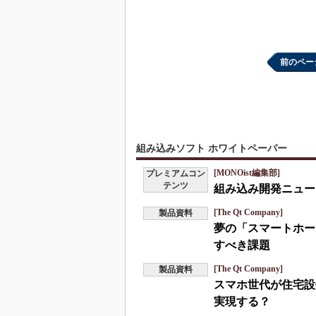
前のペー
組み込みソフト ホワイトペーパー
[MONOist編集部]
プレミアムコン
テンツ
組み込み開発ニュース
[The Qt Company]
製品資料
夢の「スマートホー
すべき課題
[The Qt Company]
製品資料
スマホ世代が住宅設
実現する？