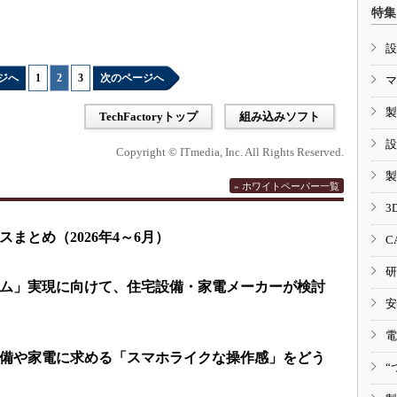
特集
設
ジへ
1
|
2
|
3
次のページへ
マ
製
TechFactoryトップ
組み込みソフト
設
Copyright © ITmedia, Inc. All Rights Reserved.
製
» ホワイトペーパー一覧
3
まとめ（2026年4～6月）
C
研
ム」実現に向けて、住宅設備・家電メーカーが検討
安
電
備や家電に求める「スマホライクな操作感」をどう
“