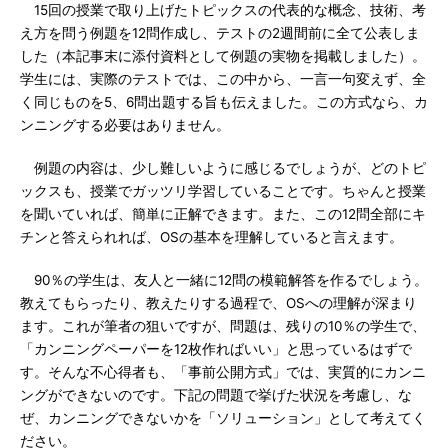
15回の授業で取り上げたトピックスの代表的な概念、技術、考
え方を問う例題を12問作成し、テストの2週間前に全て公表しま
した（本記事末に添付資料として例題の実物を掲載しました）。
学生には、実際のテストでは、この中から、一言一句変えず、全
く同じものを5、6問出題する旨も伝えました。この方式なら、カ
ンニングする必要はありません。
例題の内容は、少し難しいように感じるでしょうが、どのトピ
ックスも、授業でガッツリ学習していることです。ちゃんと授業
を聞いていれば、簡単に正解できます。また、この12問全部にキ
チンと答えられれば、OSの基本を理解していると言えます。
90％の学生は、友人と一緒に12問の模範解答を作るでしょう。
教えてもらったり、教えたりする過程で、OSへの理解が深まり
ます。これが筆者の狙いですが、問題は、残りの10％の学生で、
「カンニングペーパーを12枚作ればいい」と思っているはずで
す。そんな不心得者も、「事前公開方式」では、実質的にカンニ
ングができないのです。下記の問題で挙げた状況を考慮し、な
ぜ、カンニングできないかを「ソリューション」として考えてく
ださい。