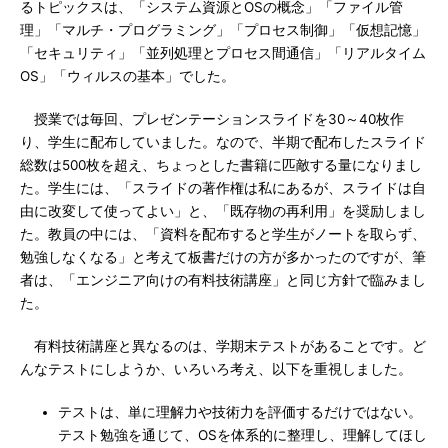
るトピックスは、「システム資源とOSの概念」「ファイル管
理」「マルチ・プログラミング」「プロセス制御」「仮想記憶」
「セキュリティ」「並列処理とプロセス間通信」「リアルタイム
OS」「ウィルスの基本」でした。
授業では毎回、プレゼンテーションスライドを30～40枚作
り、学生に配布していました。なので、半期で配布したスライド
総数は500枚を超え、ちょっとした書籍に匹敵する量になりまし
た。学生には、「スライドの著作権は私にあるが、スライドは自
由に改変して使ってよい」と、「既存物の再利用」を奨励しまし
た。教員の中には、「資料を配布すると学生がノートを取らず、
勉強しなくなる」と考えて板書だけの方が多かったのですが、筆
者は、「エンジニア向けの有料技術講座」と同じ方針で臨みまし
た。
有料技術講座と異なるのは、学期末テストがあることです。ど
んなテストにしようか、いろいろ考え、以下を重視しました。
テストは、単に理解力や技術力を評価するだけではない。
テスト勉強を通じて、OSを体系的に整理し、理解してほし