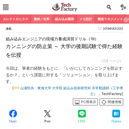
エレクトロニクス
素材／化学
組み込み開発
メカ設計
製造マネジメント
連載
2019年8月20日
組み込みエンジニアの現場力養成演習ドリル（19）
カンニングの防止策 ～ 大学の後期試験で得た経験
を伝授
（1/3 ページ）
今回は、筆者の経験をもとに、「いかにしてカンニングを防止す
るか？」という課題に対する「ソリューション」を取り上げま
す。
[
山浦恒央 東海大学 大学院 組込み技術研究科 非常勤講師（工学博
士）
，TechFactory]
PC用表示
関連情報
Share
Post
LINE
Hatena