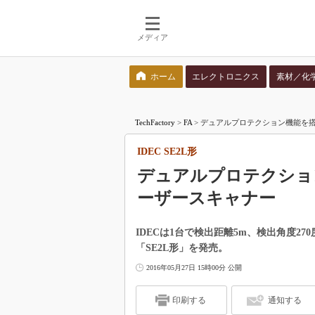
メディア
ホーム
エレクトロニクス
素材／化
検索語を入力してください
TechFactory
>
FA
>
デュアルプロテクション機能を搭載
IDEC SE2L形
デュアルプロテクショ
ーザースキャナー
IDECは1台で検出距離5m、検出角度
「SE2L形」を発売。
2016年05月27日 15時00分 公開
印刷する
通知する