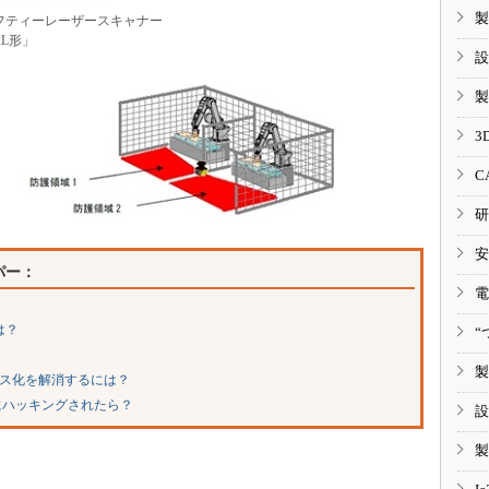
製
フティーレーザースキャナー
2L形」
設
製
3
C
研
安
パー：
電
は？
“
製
ゴス化を解消するには？
にハッキングされたら？
設
製