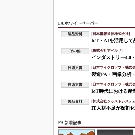
FA ホワイトペーパー
[日本情報通信株式会社]
製品資料
IoT・AIを活用
[株式会社アペルザ]
その他
インダストリー4.0
[日本マイクロソフト株式会
技術文書
製造FA・画像分析
[日本マイクロソフト株式会
技術文書
IoT時代における
[株式会社ジャストシステム
製品資料
IT人材不足が深刻
FA 新着記事