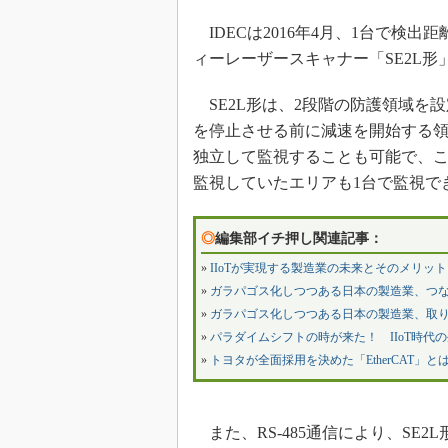
IDECは2016年4月、1台で検出
ィーレーザースキャナー「SE2L形
SE2L形は、2段階の防護領域を
を停止させる前に減速を開始する領
独立して監視することも可能で、こ
監視していたエリアも1台で監視で
◎
編集部イチ押し関連記事：
»
IIoTが実現する製造業の未来とそのメリット
»
ガラパゴス化しつつある日本の製造業、つ
»
ガラパゴス化しつつある日本の製造業、取
»
パラダイムシフトの時が来た！ IIoT時代
»
トヨタが全面採用を決めた「EtherCAT」と
また、RS-485通信により、SE