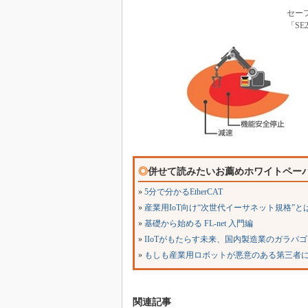
セー
「SE
◎
併せて読みたいお薦めホワイトペー
»
5分で分かるEtherCAT
»
産業用IoT向け“次世代イーサネット規格”と
»
基礎から始める FL-net 入門編
»
IIoTがもたらす未来、国内製造業のガラパ
»
もしも産業用ロボットが悪意のある第三者
関連記事