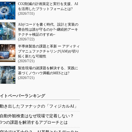
CO2削減の計画策定と実行を支援、AI
を活用したプラットフォームとは?
(2026/7/31)
AIがコードを書く時代、設計と実装の
整合性は誰が守るのか?~継続的アーキ
テクチャ検証のすすめ~
(2026/7/22)
半導体製造の課題と革新 ー アディティ
ブマニュファクチャリング(AM)が切り
拓く新たな可能性
(2026/7/21)
製造現場の諸課題を解決する、実践に
基づくノウハウ満載のMESとは?
(2026/7/21)
イトペーパーランキング
動き出したファナックの「フィジカルAI」
自動外観検査はなぜ現場で定着しない？
3つの課題を解消するアプローチとは