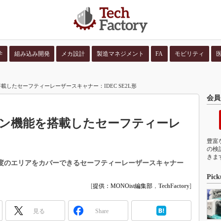
学
組み込み開発
メカ設計
製造マネジメント
FA
モビリティ
並び順：
コンテン
したセーフティーレーザースキャナー：IDEC SE2L形
会員
ン機能を搭載したセーフティーレ
豊富
の検
きま
270度のエリアをカバーできるセーフティーレーザースキャナー
Pick
[
提供：MONOist編集部
，
TechFactory
]
見る
Share