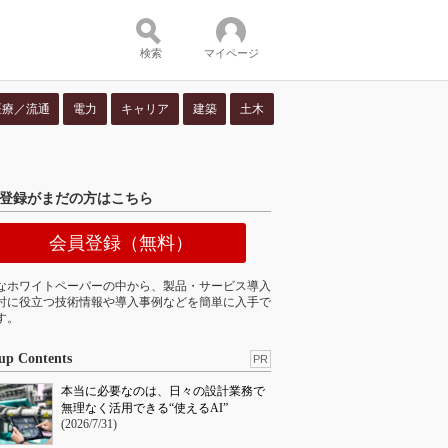
検索
マイページ
医療／流通
電力
キャリア
建築
土木
ツ：
登録がまだの方はこちら
会員登録（無料）
なホワイトペーパーの中から、製品・サービス導入
討に役立つ技術情報や導入事例などを簡単に入手で
す。
up Contents
PR
本当に必要なのは、日々の設計業務で
無理なく活用できる“使えるAI”
(2026/7/31)