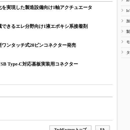
I
化を実現した製造設備向け1軸アクチュエータ
I
加
減できるエレ分野向け1液エポキシ系接着剤
製
モ
ワンタッチ式20ピンコネクター発売
タ
B Type-C対応基板実装用コネクター
TechFactoryトップ
FA