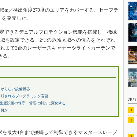
距離5m／検出角度270度のエリアをカバーする、セーフテ
」を発売した。
設定できるデュアルプロテクション機能を搭載し、機械
域を設定できる。2つの危険区域への侵入をそれぞれ
れまで2台のレーザースキャナーやライトカーテンで
きる。
ながらない設備機器
り残されるプログラミング言語
ホワ
の生産設備の保守・管理は劇的に変化する
は何か
2L形を最大4台まで接続して制御できるマスタースレーブ