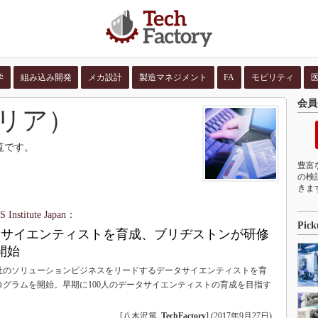
学
組み込み開発
メカ設計
製造マネジメント
FA
モビリティ
会員
並び順：
コンテン
リア）
覧です。
豊富
の検
きま
titute Japan：
Pick
ータサイエンティストを育成、ブリヂストンが研修
開始
社のソリューションビジネスをリードするデータサイエンティストを育
グラムを開始。早期に100人のデータサイエンティストの育成を目指す
[八木沢篤,
TechFactory
]
(
2017年9月27日
)