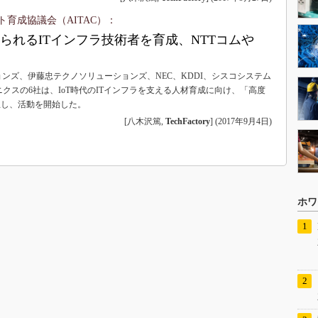
ト育成協議会（AITAC）：
められるITインフラ技術者を育成、NTTコムや
ョンズ、伊藤忠テクノソリューションズ、NEC、KDDI、シスコシステム
クスの6社は、IoT時代のITインフラを支える人材育成に向け、「高度
設立し、活動を開始した。
[八木沢篤,
TechFactory
]
(
2017年9月4日
)
ホワ