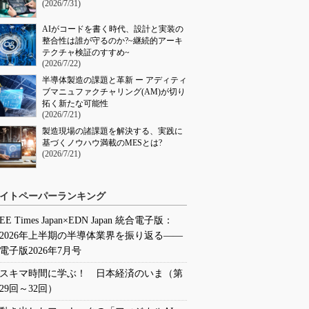
(2026/7/31)
AIがコードを書く時代、設計と実装の
整合性は誰が守るのか?~継続的アーキ
テクチャ検証のすすめ~
(2026/7/22)
半導体製造の課題と革新 ー アディティ
ブマニュファクチャリング(AM)が切り
拓く新たな可能性
(2026/7/21)
製造現場の諸課題を解決する、実践に
基づくノウハウ満載のMESとは?
(2026/7/21)
イトペーパーランキング
EE Times Japan×EDN Japan 統合電子版：
2026年上半期の半導体業界を振り返る――
電子版2026年7月号
スキマ時間に学ぶ！ 日本経済のいま（第
29回～32回）