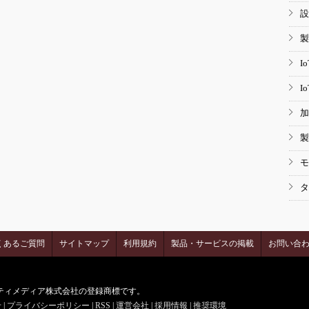
設
製
I
I
加
製
モ
タ
くあるご質問
サイトマップ
利用規約
製品・サービスの掲載
お問い合
はアイティメディア株式会社の登録商標です。
せ
|
プライバシーポリシー
|
RSS
|
運営会社
|
採用情報
|
推奨環境