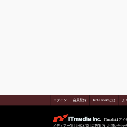
ログイン
会員登録
TechFactoryとは
よ
ITmedia
メディア一覧
|
公式SNS
|
広告案内
|
お問い合わ