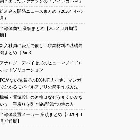
動き出したファナックの「フィジカルAI」
組み込み開発ニュースまとめ（2026年4～6
月）
半導体商社 業績まとめ【2026年3月期通
期】
新入社員に読んで欲しい鉄鋼材料の基礎知
識まとめ（Part3）
アナログ・デバイセズのヒューマノイドロ
ボットソリューション
PCがない現場でのDXも強力推進、マンガ
で分かるモバイルアプリの簡単作成方法
機械・電気設計の連携はなぜうまくいかな
い？ 手戻りを防ぐ協調設計の進め方
半導体装置メーカー 業績まとめ【2026年3
月期通期】