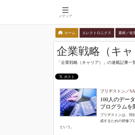
メディア
ホーム
エレクトロニクス
素材／化
検索語を入力してください
企業戦略（キャ
「企業戦略（キャリア）」の連載記事一
ブリヂストン／SAS Ins
100人のデ
プログラムを
ブリヂストンは、同
成するための研修プロ
という。