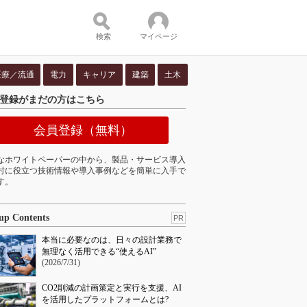
検索
マイページ
医療／流通
電力
キャリア
建築
土木
登録がまだの方はこちら
ツ：
会員登録（無料）
なホワイトペーパーの中から、製品・サービス導入
討に役立つ技術情報や導入事例などを簡単に入手で
す。
up Contents
PR
本当に必要なのは、日々の設計業務で
無理なく活用できる“使えるAI”
(2026/7/31)
CO2削減の計画策定と実行を支援、AI
を活用したプラットフォームとは?