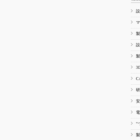
設
マ
製
設
製
3
C
研
安
電
“
製