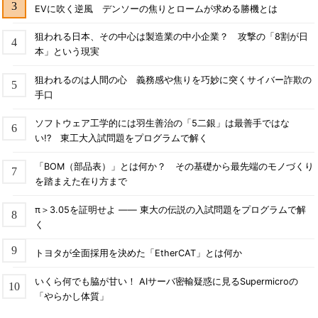
EVに吹く逆風 デンソーの焦りとロームが求める勝機とは
狙われる日本、その中心は製造業の中小企業？ 攻撃の「8割が日
本」という現実
狙われるのは人間の心 義務感や焦りを巧妙に突くサイバー詐欺の
手口
ソフトウェア工学的には羽生善治の「5二銀」は最善手ではな
い!? 東工大入試問題をプログラムで解く
「BOM（部品表）」とは何か？ その基礎から最先端のモノづくり
を踏まえた在り方まで
π＞3.05を証明せよ ―― 東大の伝説の入試問題をプログラムで解
く
トヨタが全面採用を決めた「EtherCAT」とは何か
いくら何でも脇が甘い！ AIサーバ密輸疑惑に見るSupermicroの
「やらかし体質」