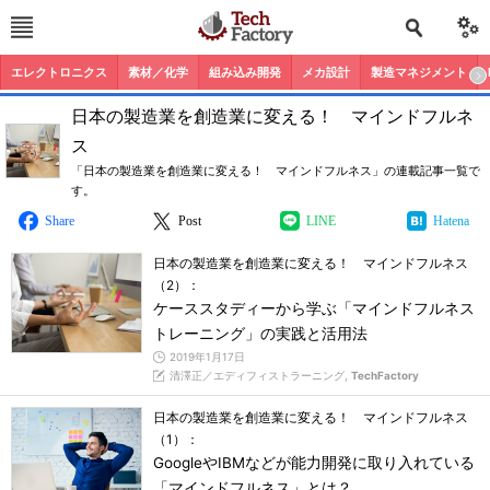
エレクトロニクス
素材／化学
組み込み開発
メカ設計
製造マネジメント
日本の製造業を創造業に変える！ マインドフルネ
ス
「日本の製造業を創造業に変える！ マインドフルネス」の連載記事一覧で
す。
Share
Post
LINE
Hatena
日本の製造業を創造業に変える！ マインドフルネス
（2）：
ケーススタディーから学ぶ「マインドフルネス
トレーニング」の実践と活用法
2019年1月17日
清澤正／エディフィストラーニング,
TechFactory
日本の製造業を創造業に変える！ マインドフルネス
（1）：
GoogleやIBMなどが能力開発に取り入れている
「マインドフルネス」とは？