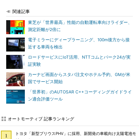
関連記事
東芝が「世界最高」性能の自動運転車向けライダー、
測定距離が2倍に
電子ミラーにディープラーニング、100m後方から接
近する車両を検出
ロードサービスにIoT活用、NTTコムとパーク24が実
証実験
カーナビ画面からスタバ注文やホテル予約、GMが米
国でサービス開始
「世界初」のAUTOSAR C++コーディングガイドライ
ン適合評価ツール
オートモーティブ 記事ランキング
トヨタ「新型プリウスPHV」に採用、新開発の車載向け太陽電池モ