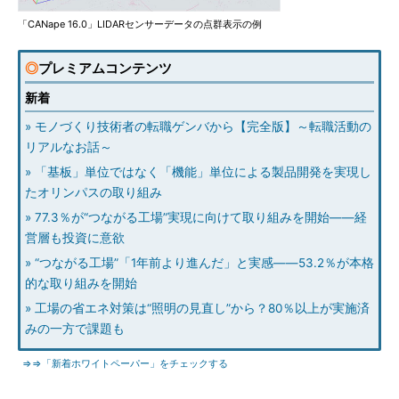
「CANape 16.0」LIDARセンサーデータの点群表示の例
◎
プレミアムコンテンツ
新着
» モノづくり技術者の転職ゲンバから【完全版】～転職活動の
リアルなお話～
» 「基板」単位ではなく「機能」単位による製品開発を実現し
たオリンパスの取り組み
» 77.3％が“つながる工場”実現に向けて取り組みを開始――経
営層も投資に意欲
» “つながる工場”「1年前より進んだ」と実感――53.2％が本格
的な取り組みを開始
» 工場の省エネ対策は“照明の見直し”から？80％以上が実施済
みの一方で課題も
⇒⇒「新着ホワイトペーパー」をチェックする