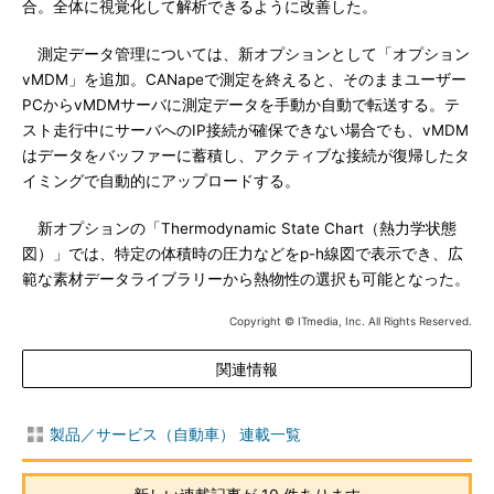
合。全体に視覚化して解析できるように改善した。
測定データ管理については、新オプションとして「オプション
vMDM」を追加。CANapeで測定を終えると、そのままユーザー
PCからvMDMサーバに測定データを手動か自動で転送する。テ
スト走行中にサーバへのIP接続が確保できない場合でも、vMDM
はデータをバッファーに蓄積し、アクティブな接続が復帰したタ
イミングで自動的にアップロードする。
新オプションの「Thermodynamic State Chart（熱力学状態
図）」では、特定の体積時の圧力などをp-h線図で表示でき、広
範な素材データライブラリーから熱物性の選択も可能となった。
Copyright © ITmedia, Inc. All Rights Reserved.
関連情報
製品／サービス（自動車） 連載一覧