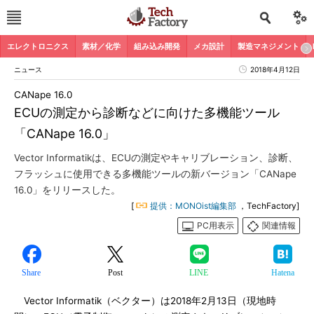
エレクトロニクス
素材／化学
組み込み開発
メカ設計
製造マネジメント
ニュース
2018年4月12日
CANape 16.0
ECUの測定から診断などに向けた多機能ツール
「CANape 16.0」
Vector Informatikは、ECUの測定やキャリブレーション、診断、
フラッシュに使用できる多機能ツールの新バージョン「CANape
16.0」をリリースした。
[
提供：MONOist編集部
，TechFactory]
PC用表示
関連情報
Share
Post
LINE
Hatena
Vector Informatik（ベクター）は2018年2月13日（現地時