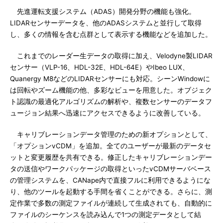
先進運転支援システム（ADAS）開発分野の機能も強化。
LIDARセンサーデータを、他のADASシステムと並行して取得
し、多くの情報を含む点群として表示する機能などを追加した。
これまでのレーダー生データの取得に加え、Velodyne製LIDAR
センサー（VLP-16、HDL-32E、HDL-64E）やIbeo LUX、
Quanergy M8などのLIDARセンサーにも対応。シーンWindowに
は回転やズーム機能の他、多彩なビューを用意した。オブジェク
ト認識の最適化アルゴリズムの解析や、複数センサーのデータフ
ュージョン結果へ迅速にアクセスできるように改善している。
キャリブレーションデータ管理のための新オプションとして、
「オプションvCDM」を追加。全てのユーザーが最新のデータセ
ットと変更履歴を共有できる。修正したキャリブレーションデー
タの送信やワークパッケージの取得といったvCDMサーバベース
の管理システムを、CANape内で直接フルに利用できるようにな
り、他のツールを起動する手間を省くことができる。さらに、測
定作業で多数の測定ファイルが連続して生成されても、自動的に
ファイルのシーケンスを読み込んで1つの測定データとして結