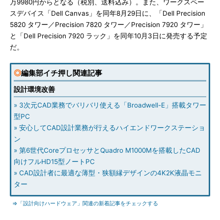
万9980円からとなる（税別、送料込み）。また、ワークスペー
スデバイス「Dell Canvas」を同年8月29日に、「Dell Precision
5820 タワー／Precision 7820 タワー／Precision 7920 タワー」
と「Dell Precision 7920 ラック」を同年10月3日に発売する予定
だ。
◎
編集部イチ押し関連記事
設計環境改善
» 3次元CAD業務でバリバリ使える「Broadwell-E」搭載タワー
型PC
» 安心してCAD設計業務が行えるハイエンドワークステーショ
ン
» 第6世代CoreプロセッサとQuadro M1000Mを搭載したCAD
向けフルHD15型ノートPC
» CAD設計者に最適な薄型・狭額縁デザインの4K2K液晶モニ
ター
⇒「設計向けハードウェア」関連の新着記事をチェックする