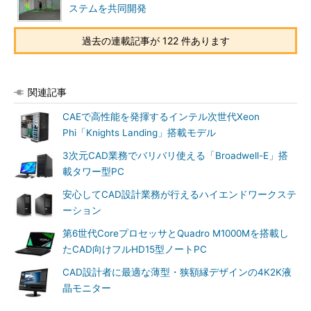
ステムを共同開発
過去の連載記事が 122 件あります
関連記事
CAEで高性能を発揮するインテル次世代Xeon
Phi「Knights Landing」搭載モデル
3次元CAD業務でバリバリ使える「Broadwell-E」搭
載タワー型PC
安心してCAD設計業務が行えるハイエンドワークステ
ーション
第6世代CoreプロセッサとQuadro M1000Mを搭載し
たCAD向けフルHD15型ノートPC
CAD設計者に最適な薄型・狭額縁デザインの4K2K液
晶モニター