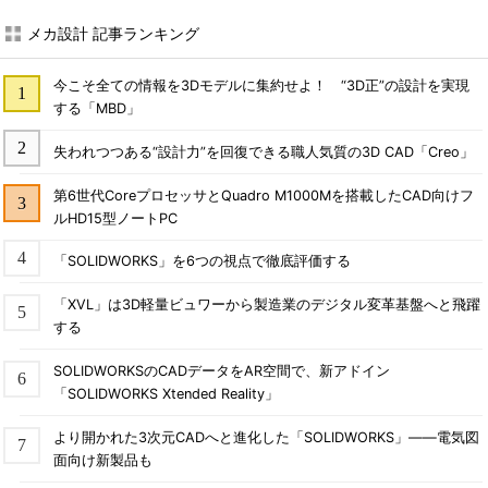
メカ設計 記事ランキング
今こそ全ての情報を3Dモデルに集約せよ！ “3D正”の設計を実現
する「MBD」
失われつつある“設計力”を回復できる職人気質の3D CAD「Creo」
第6世代CoreプロセッサとQuadro M1000Mを搭載したCAD向けフ
ルHD15型ノートPC
「SOLIDWORKS」を6つの視点で徹底評価する
「XVL」は3D軽量ビュワーから製造業のデジタル変革基盤へと飛躍
する
SOLIDWORKSのCADデータをAR空間で、新アドイン
「SOLIDWORKS Xtended Reality」
より開かれた3次元CADへと進化した「SOLIDWORKS」――電気図
面向け新製品も