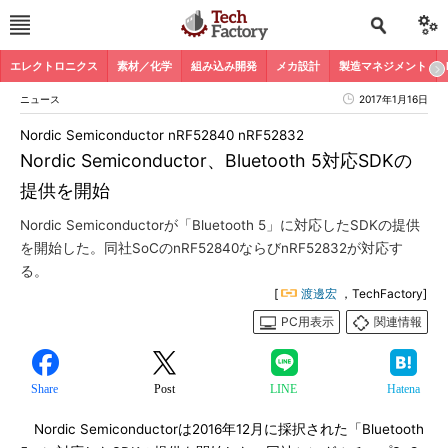
エレクトロニクス
素材／化学
組み込み開発
メカ設計
製造マネジメント
ニュース
2017年1月16日
Nordic Semiconductor nRF52840 nRF52832
Nordic Semiconductor、Bluetooth 5対応SDKの
提供を開始
Nordic Semiconductorが「Bluetooth 5」に対応したSDKの提供
を開始した。同社SoCのnRF52840ならびnRF52832が対応す
る。
[
渡邊宏
，TechFactory]
PC用表示
関連情報
Share
Post
LINE
Hatena
Nordic Semiconductorは2016年12月に採択された「Bluetooth