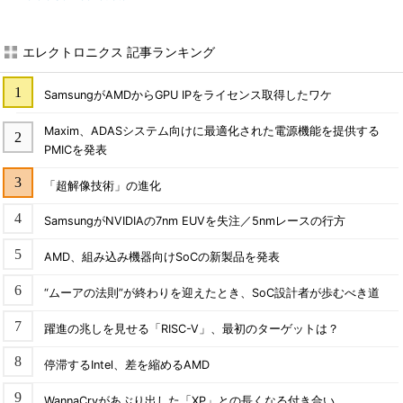
エレクトロニクス 記事ランキング
SamsungがAMDからGPU IPをライセンス取得したワケ
Maxim、ADASシステム向けに最適化された電源機能を提供する
PMICを発表
「超解像技術」の進化
SamsungがNVIDIAの7nm EUVを失注／5nmレースの行方
AMD、組み込み機器向けSoCの新製品を発表
“ムーアの法則”が終わりを迎えたとき、SoC設計者が歩むべき道
躍進の兆しを見せる「RISC-V」、最初のターゲットは？
停滞するIntel、差を縮めるAMD
WannaCryがあぶり出した「XP」との長くなる付き合い