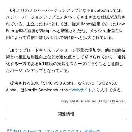
6年ぶりのメジャーバージョンアップとなるBluetooth 5では、
メジャーバージョンアップにふさわしくさまざまな仕様が追加さ
れている。主立ったものとしては、従来1Mbps固定であったLow
Energy時の速度が2Mbpsへと増速された他、メッシュ通信の採
用によって通信距離もv4.2比で約4倍へと拡大されている。
加えてブロードキャストメッセージ容量の増加や、他の無線技
術との相互運用性向上などが進化点として挙げられており、複雑
化する一方であるIoT環境の実装をスムーズに行うことも意図し
たバージョンアップとなっている。
提供されるSDK「S140 v5.0 Alpha」ならびに「S132 v5.0
Alpha」はNordic Semiconductorの
Webサイト
より入手できる。
Copyright © ITmedia, Inc. All Rights Reserved.
関連情報
製品／サービス（エレクトロニクス） 連載一覧