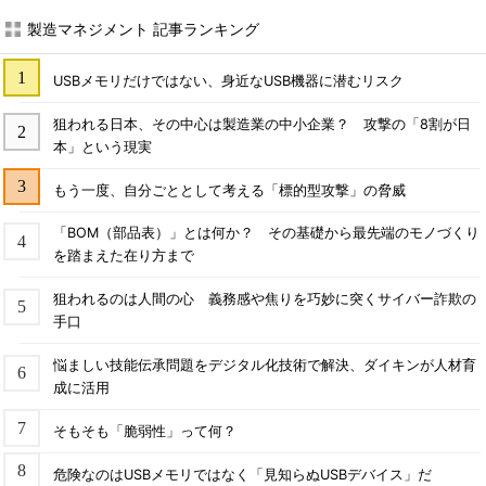
製造マネジメント 記事ランキング
USBメモリだけではない、身近なUSB機器に潜むリスク
狙われる日本、その中心は製造業の中小企業？ 攻撃の「8割が日
本」という現実
もう一度、自分ごととして考える「標的型攻撃」の脅威
「BOM（部品表）」とは何か？ その基礎から最先端のモノづくり
を踏まえた在り方まで
狙われるのは人間の心 義務感や焦りを巧妙に突くサイバー詐欺の
手口
悩ましい技能伝承問題をデジタル化技術で解決、ダイキンが人材育
成に活用
そもそも「脆弱性」って何？
危険なのはUSBメモリではなく「見知らぬUSBデバイス」だ