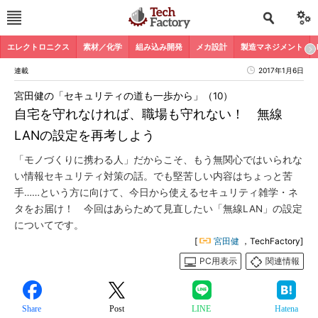
エレクトロニクス
素材／化学
組み込み開発
メカ設計
製造マネジメント
連載
2017年1月6日
宮田健の「セキュリティの道も一歩から」（10）
自宅を守れなければ、職場も守れない！ 無線
LANの設定を再考しよう
「モノづくりに携わる人」だからこそ、もう無関心ではいられな
い情報セキュリティ対策の話。でも堅苦しい内容はちょっと苦
手……という方に向けて、今日から使えるセキュリティ雑学・ネ
タをお届け！ 今回はあらためて見直したい「無線LAN」の設定
についてです。
[
宮田健
，TechFactory]
PC用表示
関連情報
Share
Post
LINE
Hatena