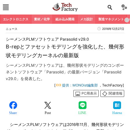
エレクトロニクス
素材／化学
組み込み開発
メカ設計
製造マネジメント
ニュース
2016年12月27日
シーメンスPLMソフトウェア Parasolid v29.0
B-repとファセットモデリングを強化した、幾何形
状モデリングカーネルの最新版
シーメンスPLMソフトウェアは、幾何形状モデリングのコンポー
ネントソフトウェア「Parasolid」の最新バージョン「Parasolid
v29.0」を発表した。
[
提供：MONOist編集部
，TechFactory]
PC用表示
関連情報
Share
Post
LINE
Hatena
シーメンスPLMソフトウェアは2016年11月、幾何形状モデリン