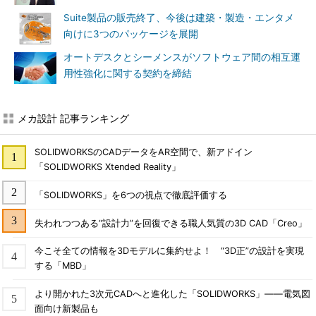
Suite製品の販売終了、今後は建築・製造・エンタメ
向けに3つのパッケージを展開
オートデスクとシーメンスがソフトウェア間の相互運
用性強化に関する契約を締結
メカ設計 記事ランキング
SOLIDWORKSのCADデータをAR空間で、新アドイン
「SOLIDWORKS Xtended Reality」
「SOLIDWORKS」を6つの視点で徹底評価する
失われつつある“設計力”を回復できる職人気質の3D CAD「Creo」
今こそ全ての情報を3Dモデルに集約せよ！ “3D正”の設計を実現
する「MBD」
より開かれた3次元CADへと進化した「SOLIDWORKS」――電気図
面向け新製品も