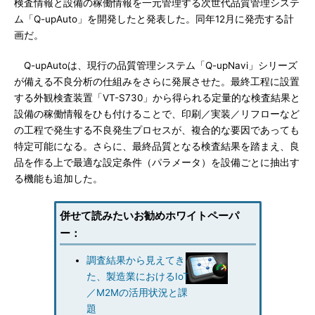
検査情報と設備の稼働情報を一元管理する次世代品質管理システ
ム「Q-upAuto」を開発したと発表した。同年12月に発売する計
画だ。
Q-upAutoは、現行の品質管理システム「Q-upNavi」シリーズ
が備える不良分析の仕組みをさらに発展させた。最終工程に設置
する外観検査装置「VT-S730」から得られる定量的な検査結果と
設備の稼働情報をひも付けることで、印刷／実装／リフローなど
の工程で発生する不良発生プロセスが、複合的な要因であっても
特定可能になる。さらに、最終品質となる検査結果を踏まえ、良
品を作る上で最適な設定条件（パラメータ）を設備ごとに抽出す
る機能も追加した。
併せて読みたいお勧めホワイトペーパ
ー：
調査結果から見えてき
た、製造業におけるIoT
／M2Mの活用状況と課
題