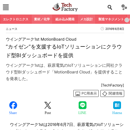
エレクトロニクス
素材／化学
組み込み開発
メカ設計
製造マネジメント
ニュース
2016年6月8日
ウイングアーク1st MotionBoard Cloud
“カイゼン”を支援するIoTソリューションにクラウ
ド型BIダッシュボードを提供
ウイングアーク1stは、萩原電気のIoTソリューションに同社クラ
ウド型BIダッシュボード「MotionBoard Cloud」を提供すること
を発表した。
[TechFactory]
PC用表示
関連情報
Share
Post
LINE
Hatena
ウイングアーク1stは2016年6月7日、萩原電気のIoTソリューシ