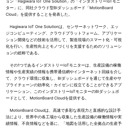
ョン「Hagiwara IoT One Solution」の「インダストリーIoTモニ
ター」に、同社クラウド型BIダッシュボード「MotionBoard
Cloud」を提供することを発表した。
Hagiwara IoT One Solutionは、センサーネットワーク、エッ
ジコンピューティング、クラウドプラットフォーム、アプリケー
ション開発などの技術を活用して、製造現場のスマート化・可視
化を行い、生産性向上とモノづくりを支援するためのソリューシ
ョンの総称である。
その1つであるインダストリーIoTモニターは、生産設備の稼働
情報や生産実績の情報を携帯通信網やインターネット回線を介し
て、クラウド環境に収集し、BIダッシュボードを通じて生産やサ
プライチェーンの効率化・カイゼンに役立てることができるアプ
リケーション。このインダストリーIoTモニターのBIダッシュボ
ードとして、MotionBoard Cloudを提供する。
MotionBoard Cloudは、高速で多彩な表現力と直感的な設計手
法により、世界中の各工場から収集した生産設備の稼働情報や実
績情報、不良情報などを基に、「地図を活用した全拠点の生産予