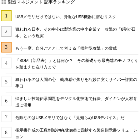
製造マネジメント 記事ランキング
USBメモリだけではない、身近なUSB機器に潜むリスク
狙われる日本、その中心は製造業の中小企業？ 攻撃の「8割が日
本」という現実
もう一度、自分ごととして考える「標的型攻撃」の脅威
「BOM（部品表）」とは何か？ その基礎から最先端のモノづくり
を踏まえた在り方まで
狙われるのは人間の心 義務感や焦りを巧妙に突くサイバー詐欺の
手口
悩ましい技能伝承問題をデジタル化技術で解決、ダイキンが人材育
成に活用
危険なのはUSBメモリではなく「見知らぬUSBデバイス」だ
指示書作成の工数削減や納期短縮に貢献する製造指示書ソリューシ
ョン