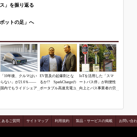
ス」を振り返る
ボットの足」へ
「10年後、クルマはい
EV普及の起爆剤とな
IoTを活用した「スマ
らない」が21.6％――
るか!? SparkChargeの
ートバス停」が利便性
国内でもライドシェア
ポータブル高速充電ユ
向上とバス事業者の労
への関心は高い
ニット
働力軽減に貢献
くあるご質問
サイトマップ
利用規約
製品・サービスの掲載
お問い合