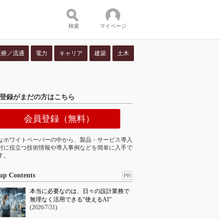
検索
マイページ
医療／流通
電力
キャリア
建築
土木
ツ：
登録がまだの方はこちら
会員登録（無料）
なホワイトペーパーの中から、製品・サービス導入
討に役立つ技術情報や導入事例などを簡単に入手で
す。
up Contents
PR
本当に必要なのは、日々の設計業務で
無理なく活用できる“使えるAI”
(2026/7/31)