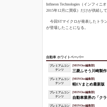
Infineon Technologies（インフィニオン
2015年12月に買収）だけが供給し
今回STマイクロが発表したトランシ
が登場したことになる。
自動車 ホワイトペーパー
[MONOist編集部]
プレミアムコン
テンツ
三菱ふそう川崎製作
[MONOist編集部]
プレミアムコン
テンツ
軽EVまとめ最新版
[MONOist編集部]
プレミアムコン
テンツ
自動車業界の「クラ
[MONOist編集部]
プレミアムコン