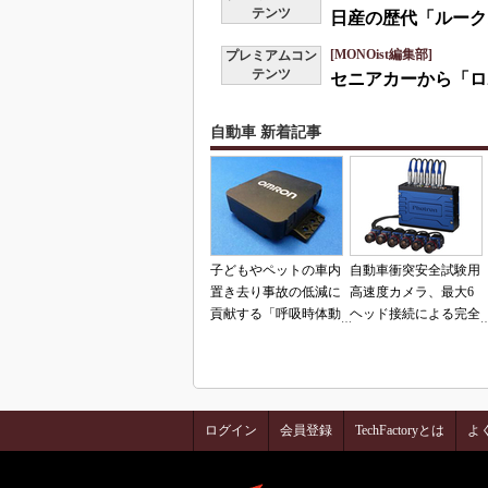
テンツ
日産の歴代「ルーク
[MONOist編集部]
プレミアムコン
テンツ
セニアカーから「ロ
自動車 新着記事
子どもやペットの車内
自動車衝突安全試験用
置き去り事故の低減に
高速度カメラ、最大6
貢献する「呼吸時体動
ヘッド接続による完全
検知センサー」
同期撮影を実現
ログイン
会員登録
TechFactoryとは
よ