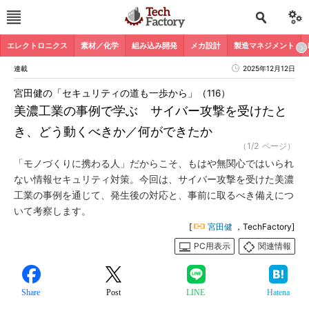
エレクトロニクス
素材／化学
組み込み開発
メカ設計
製造マネジメント
連載
2025年12月12日
宮田健の「セキュリティの道も一歩から」（116）
美濃工業の事例で学ぶ サイバー攻撃を受けたと
き、どう動くべきか／何ができたか
（1/2 ページ）
「モノづくりに携わる人」だからこそ、もはや無関心ではいられ
ない情報セキュリティ対策。今回は、サイバー攻撃を受けた美濃
工業の事例を通じて、発生後の対応と、事前に取るべき備えにつ
いて考察します。
[
宮田健
，TechFactory]
PC用表示
関連情報
Share
Post
LINE
Hatena