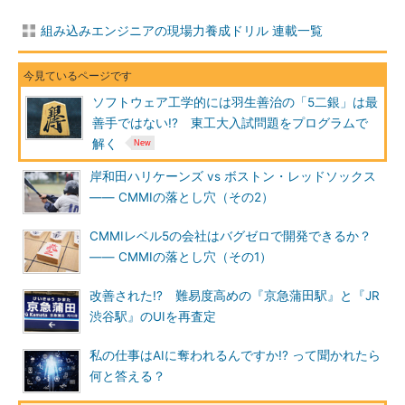
組み込みエンジニアの現場力養成ドリル 連載一覧
ソフトウェア工学的には羽生善治の「5二銀」は最
善手ではない!? 東工大入試問題をプログラムで
解く
岸和田ハリケーンズ vs ボストン・レッドソックス
―― CMMIの落とし穴（その2）
CMMIレベル5の会社はバグゼロで開発できるか？
―― CMMIの落とし穴（その1）
改善された!? 難易度高めの『京急蒲田駅』と『JR
渋谷駅』のUIを再査定
私の仕事はAIに奪われるんですか!? って聞かれたら
何と答える？