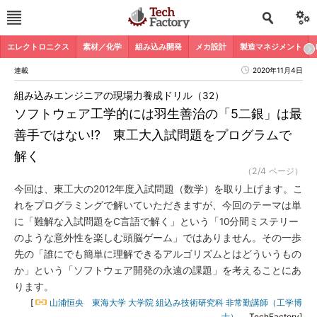
エレクトロニクス
素材／化学
組み込み開発
メカ設計
製造マネジメント
連載
2020年11月4日
組み込みエンジニアの現場力養成ドリル（32）
ソフトウェア工学的には羽生善治の「5二銀」は最
善手ではない!? 東工大入試問題をプログラムで
解く
（2/4 ページ）
今回は、東工大の2012年度入試問題（数学）を取り上げます。こ
れをプログラミングで解いていただきますが、今回のテーマは単
に「難解な入試問題をC言語で解く」という「10分間ミステリー
のような意外性を楽しむ頭脳ゲーム」ではありません。その一歩
先の「誰にでも簡単に理解できるアルゴリズムとはどういうもの
か」という「ソフトウェア開発の永遠の課題」を考えることにあ
ります。
[
山浦恒央 東海大学 大学院 組込み技術研究科 非常勤講師（工学博
士）
，TechFactory]