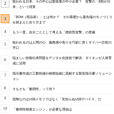
狙われる日本、その中心は製造業の中小企業？ 攻撃の「8割が日
本」という現実
「BOM（部品表）」とは何か？ その基礎から最先端のモノづくり
を踏まえた在り方まで
もう一度、自分ごととして考える「標的型攻撃」の脅威
狙われるのは人間の心 義務感や焦りを巧妙に突くサイバー詐欺の
手口
悩ましい技能伝承問題をデジタル化技術で解決、ダイキンが人材育
成に活用
指示書作成の工数削減や納期短縮に貢献する製造指示書ソリューシ
ョン
そもそも「脆弱性」って何？
危険なのはUSBメモリではなく「見知らぬUSBデバイス」だ
「脆弱性検索エンジン」が必要な理由は