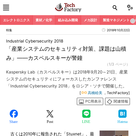
エレクトロニクス
素材／化学
組み込み開発
メカ設計
製造マネジメント
特集
2018年10月22日
Industrial Cybersecurity 2018
「産業システムのセキュリティ対策、課題は山積
み」――カスペルスキーが警鐘
（1/3 ページ）
Kaspersky Lab（カスペルスキー）は2018年9月20～21日、産業
システムのセキュリティにフォーカスしたカンファレンス
「Industrial Cybersecurity 2018」をロシア・ソチで開催した。
[
高橋睦美
，TechFactory]
PC用表示
関連情報
Share
Post
LINE
Hatena
古くは2010年に報告された「Stuxnet」、最