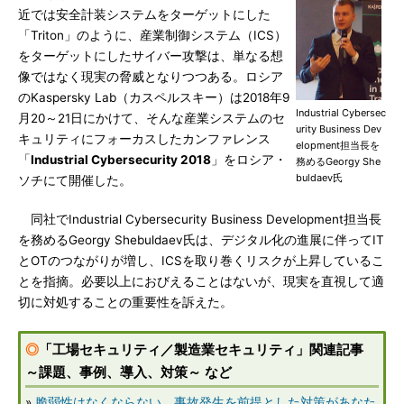
近では安全計装システムをターゲットにした
「Triton」のように、産業制御システム（ICS）
をターゲットにしたサイバー攻撃は、単なる想
像ではなく現実の脅威となりつつある。ロシア
のKaspersky Lab（カスペルスキー）は2018年9
Industrial Cybersec
月20～21日にかけて、そんな産業システムのセ
urity Business Dev
キュリティにフォーカスしたカンファレンス
elopment担当長を
「
Industrial Cybersecurity 2018
」をロシア・
務めるGeorgy She
buldaev氏
ソチにて開催した。
同社でIndustrial Cybersecurity Business Development担当長
を務めるGeorgy Shebuldaev氏は、デジタル化の進展に伴ってIT
とOTのつながりが増し、ICSを取り巻くリスクが上昇しているこ
とを指摘。必要以上におびえることはないが、現実を直視して適
切に対処することの重要性を訴えた。
◎
「工場セキュリティ／製造業セキュリティ」関連記事
～課題、事例、導入、対策～ など
»
脆弱性はなくならない、事故発生を前提とした対策があなた