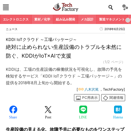
エレクトロニクス
素材／化学
組み込み開発
メカ設計
製造マネジメント
ニュース
2018年6月25日
KDDI IoTクラウド ～工場パッケージ～
絶対に止められない生産設備のトラブルを未然に
防ぐ、KDDIがIoT×AIで支援
（1/2 ページ）
KDDIは、工場の生産設備の稼働状況を可視化し、故障の予兆を
検知するサービス「KDDI IoTクラウド ～工場パッケージ～」の
提供を2018年8月上旬から開始する。
[
八木沢篤
，TechFactory]
PC用表示
関連情報
Share
Post
LINE
Hatena
生産設備の見える化、故障予兆に必要なものをワンステップ