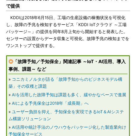
で提供
KDDIは2018年6月15日、工場の生産設備の稼働状況を可視化
し、故障の予兆を検知するサービス「KDDI IoTクラウド ～工場
パッケージ～」の提供を同年8月上旬から開始すると発表した。
センサーの設置からデータ収集と可視化、故障予兆の検知までを
ワンストップで提供する。
◎
「故障予知／予知保全」関連記事 ～IoT・AI活用、導入
事例、課題～ など
»
コニカミノルタが語る「故障予知からのビジネスモデル構
築」その収穫と課題
»
AIを活用した故障予知は課題も多く、緩やかなペースで進展
»
AIによる予兆保全は2018年「成長期」へ
»
ユーザー負担を抑え、予知保全を実現できるIoT＆AIシステ
ム構築ソリューション
»
AI活用や統計手法のノウハウをパッケージ化した製造業向け
予知保全サービス