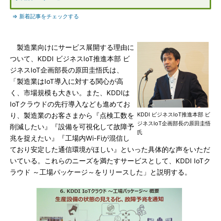
⇒ 新着記事をチェックする
製造業向けにサービス展開する理由に
ついて、KDDI ビジネスIoT推進本部 ビ
ジネスIoT企画部長の原田圭悟氏は、
「製造業はIoT導入に対する関心が高
く、市場規模も大きい。また、KDDIは
IoTクラウドの先行導入なども進めてお
KDDI ビジネスIoT推進本部 ビ
り、製造業のお客さまから『点検工数を
ジネスIoT企画部長の原田圭悟
削減したい』『設備を可視化して故障予
氏
兆を捉えたい』『工場内Wi-Fiが混信し
ており安定した通信環境がほしい』といった具体的な声をいただ
いている。これらのニーズを満たすサービスとして、KDDI IoTク
ラウド ～工場パッケージ～をリリースした」と説明する。