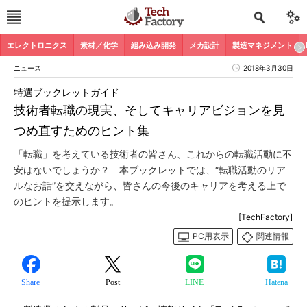
エレクトロニクス
素材／化学
組み込み開発
メカ設計
製造マネジメント
ニュース
2018年3月30日
特選ブックレットガイド
技術者転職の現実、そしてキャリアビジョンを見
つめ直すためのヒント集
「転職」を考えている技術者の皆さん、これからの転職活動に不
安はないでしょうか？ 本ブックレットでは、“転職活動のリア
ルなお話”を交えながら、皆さんの今後のキャリアを考える上で
のヒントを提示します。
[TechFactory]
PC用表示
関連情報
Share
Post
LINE
Hatena