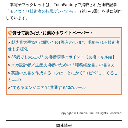
本電子ブックレットは、TechFactoryで掲載された連載記事
「
モノづくり技術者の転職ゲンバから
」（第1～8回）を基に制作
しています。
◎
併せて読みたいお薦めホワイトペーパー：
»
製造業大手15社に聞いたIoT導入の“いま”、求められる技術者
像も多様化
»
35歳でも大丈夫!? 技術者転職のポイント【技術スキル編】
»
メカ設計者／生産技術者のための「職務経歴書」の書き方
»
英語の文書を作成するコツは、とにかく“コピペ”しまくるこ
と……!?
»
“できるエンジニア”に共通する10のルール
Copyright © ITmedia, Inc. All Rights Reserved.
関連情報