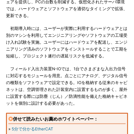
ェアを提供し、PCの台数を削減する。仮想化されたサーバ環境
では、ハードウェアとソフトウェアを適切なタイミングで拡張、
更新できる。
初期導入時には、ユーザーが実際に利用するハードウェアとは
別のマシンを利用してエンジニアリングやソフトウェアの工場受
け入れ試験を実施。ユーザーにはハードウェアを配送し、エンジ
ニアリング済みのソフトウェアをインストールすることで工期を
短縮し、プロジェクト遂行の遅延リスクを低減する。
フィールド入出力装置N-IOでは、1台でさまざまな入出力信号
に対応するモジュールを用意。点ごとにアナログ、デジタル信号
の種類をソフトウェアで設定できる。IOを格納する従来のキャビ
ネットは、空調管理された計装室内に設置するものが多く、屋外
に設置する際には防塵（じん）／防滴性能を備えた格納キャビネ
ットを個別に設計する必要があった。
◎
併せて読みたいお薦めホワイトペーパー：
»
5分で分かるEtherCAT