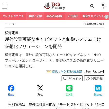
エレクトロニクス
素材／化学
組み込み開発
メカ設計
製造マネジメント
ニュース
2018年1月30日
横河電機
屋外設置可能なキャビネットと制御システム向け
仮想化ソリューションを開発
横河電機は、屋外に設置可能なリモートIOキャビネット「N-IO
フィールドエンクロージャ」と、制御システムの仮想化ソリュー
ションを開発した。
[
提供：MONOist編集部
，TechFactory]
PC用表示
関連情報
Share
Post
LINE
Hatena
横河電機は、屋外に設置可能なリモートIOキャビネット「N-IO