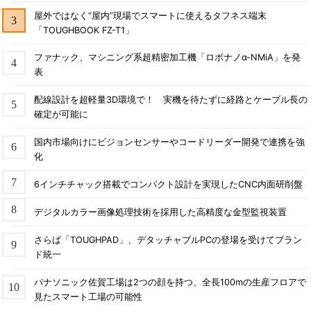
屋外ではなく“屋内”現場でスマートに使えるタフネス端末
「TOUGHBOOK FZ-T1」
ファナック、マシニング系超精密加工機「ロボナノα-NMiA」を発
表
配線設計を超軽量3D環境で！ 実機を待たずに経路とケーブル長の
確定が可能に
国内市場向けにビジョンセンサーやコードリーダー開発で連携を強
化
6インチチャック搭載でコンパクト設計を実現したCNC内面研削盤
デジタルカラー画像処理技術を採用した高精度な金型監視装置
さらば「TOUGHPAD」、デタッチャブルPCの登場を受けてブラン
ド統一
パナソニック佐賀工場は2つの顔を持つ、全長100mの生産フロアで
見たスマート工場の可能性