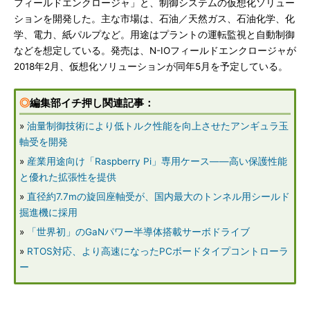
フィールドエンクロージャ」と、制御システムの仮想化ソリュー
ションを開発した。主な市場は、石油／天然ガス、石油化学、化
学、電力、紙パルプなど。用途はプラントの運転監視と自動制御
などを想定している。発売は、N-IOフィールドエンクロージャが
2018年2月、仮想化ソリューションが同年5月を予定している。
◎
編集部イチ押し関連記事：
»
油量制御技術により低トルク性能を向上させたアンギュラ玉
軸受を開発
»
産業用途向け「Raspberry Pi」専用ケース――高い保護性能
と優れた拡張性を提供
»
直径約7.7mの旋回座軸受が、国内最大のトンネル用シールド
掘進機に採用
»
「世界初」のGaNパワー半導体搭載サーボドライブ
»
RTOS対応、より高速になったPCボードタイプコントローラ
ー