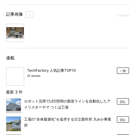
記事画像
＋
1 Images
1
連載
TechFactory 人気記事TOP10
一覧
29 Articles
最新 3 件
ロボット活用でLED照明の製造ラインを自動化したア
読む
イリスオーヤマ つくば工場
工場の“全体最適化”を追求する日立製作所 大みか事業
読む
所