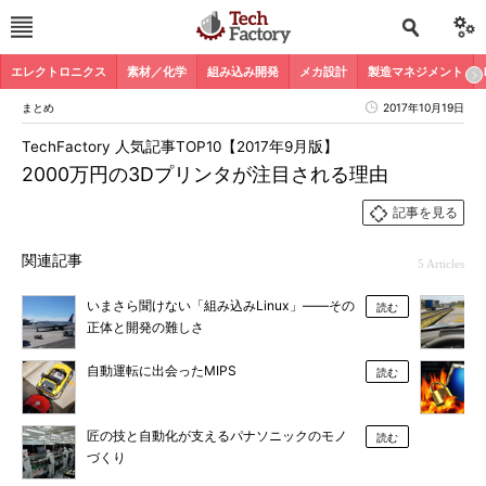
エレクトロニクス
素材／化学
組み込み開発
メカ設計
製造マネジメント
まとめ
2017年10月19日
TechFactory 人気記事TOP10【2017年9月版】
2000万円の3Dプリンタが注目される理由
記事を見る
関連記事
5 Articles
いまさら聞けない「組み込みLinux」――その
読む
正体と開発の難しさ
自動運転に出会ったMIPS
読む
匠の技と自動化が支えるパナソニックのモノ
読む
づくり