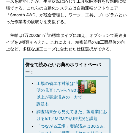
ースを縮小したが、生産状況に応じて工具収納本数を段階的に拡
張できる。これらの自動化システムは自動運転ソフトウェア
「Smooth AWC」が統合管理し、ワーク、工具、プログラムとい
った作業者の段取りを支援する。
-1
主軸は1万2000min
の標準タイプに加え、オプションで高速タ
イプを3種類そろえた。これにより、精密部品の加工面品位の向
上など、多様な加工ニーズに合わせた仕様選択ができる。
併せて読みたいお薦めホワイトペーパ
ー：
工場の省エネ対策は“照
明の見直し”から？80％
以上が実施済みの一方で
課題も
調査結果から見えてきた、製造業にお
けるIoT／M2Mの活用状況と課題
「つながる工場」実施済みは36.5％、
「コスト」「標準」「セキュリティ」