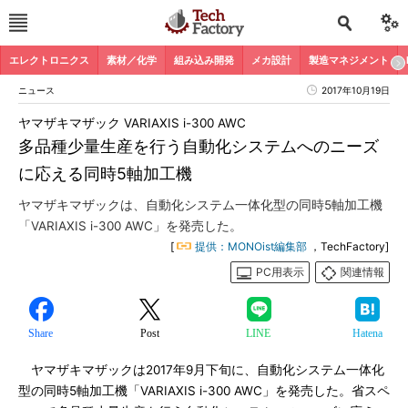
エレクトロニクス
素材／化学
組み込み開発
メカ設計
製造マネジメント
ニュース
2017年10月19日
ヤマザキマザック VARIAXIS i-300 AWC
多品種少量生産を行う自動化システムへのニーズ
に応える同時5軸加工機
ヤマザキマザックは、自動化システム一体化型の同時5軸加工機
「VARIAXIS i-300 AWC」を発売した。
[
提供：MONOist編集部
，TechFactory]
PC用表示
関連情報
Share
Post
LINE
Hatena
ヤマザキマザックは2017年9月下旬に、自動化システム一体化
型の同時5軸加工機「VARIAXIS i-300 AWC」を発売した。省スペ