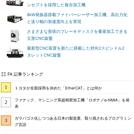
ンセプトを採用した複合加工機
8kW発振器搭載ファイバーレーザー加工機、高出力化
と送り軸の加速度向上を実現
さまざまな形状のブレーキディスクを量産加工できる
立形CNC旋盤
最新型CNC装置を新たに搭載した対向2スピンドル2
タレットCNC旋盤
FA 記事ランキング
トヨタが全面採用を決めた「EtherCAT」とは何か
ファナック、マシニング系超精密加工機「ロボナノα-NMiA」を発
表
ガラパゴス化しつつある日本の製造業、取り残されるプログラミン
グ言語