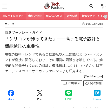
エレクトロニクス
素材／化学
組み込み開発
メカ設計
製造マネジメント
ニュース
2017年8月29日
特選ブックレットガイド
「シリコンが帰ってきた」――高まる電子設計と
機能検証の重要性
現在の技術トレンドである自動運転や人工知能などはハードとソ
フトが密接に関係しており、その開発の困難さは増している。効
率的な開発を行うための設計と機能検証はどう行うべきか。日本
ケイデンスのユーザーカンファレンスより紹介する。
[TechFactory]
PC用表示
関連情報
Share
Post
LINE
Hatena