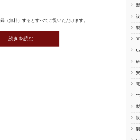
製
設
登録（無料）するとすべてご覧いただけます。
製
続きを読む
3
C
研
安
電
“
製
設
製