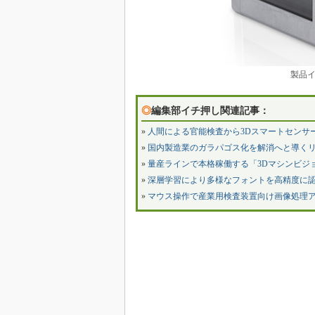
製品
◎
編集部イチ押し関連記事：
»
人間による官能検査から3Dスマートセンサ
»
国内製造業のガラパゴス化を解消へと導く
»
量産ラインで本格稼働する「3Dマシンビジ
»
深層学習により多様なフォントを高精度に
»
マウス操作で産業用検査装置向け画像処理