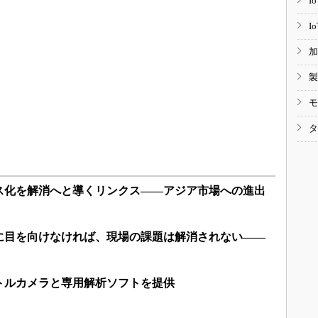
I
I
加
製
モ
タ
ス化を解消へと導くリンクス――アジア市場への進出
に目を向けなければ、現場の課題は解消されない――
トルカメラと専用解析ソフトを提供