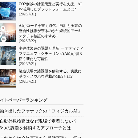
CO2削減の計画策定と実行を支援、AI
を活用したプラットフォームとは?
(2026/7/31)
AIがコードを書く時代、設計と実装の
整合性は誰が守るのか?~継続的アーキ
テクチャ検証のすすめ~
(2026/7/22)
半導体製造の課題と革新 ー アディティ
ブマニュファクチャリング(AM)が切り
拓く新たな可能性
(2026/7/21)
製造現場の諸課題を解決する、実践に
基づくノウハウ満載のMESとは?
(2026/7/21)
イトペーパーランキング
動き出したファナックの「フィジカルAI」
自動外観検査はなぜ現場で定着しない？
3つの課題を解消するアプローチとは