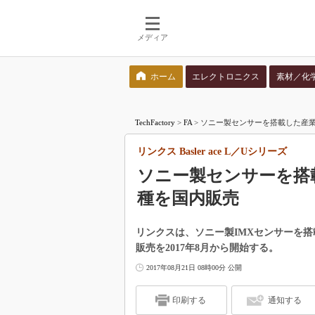
メディア
ホーム
エレクトロニクス
素材／化
検索語を入力してください
TechFactory
>
FA
>
ソニー製センサーを搭載した産業用カ
リンクス Basler ace L／Uシリーズ
ソニー製センサーを搭
種を国内販売
リンクスは、ソニー製IMXセンサーを搭載し
販売を2017年8月から開始する。
2017年08月21日 08時00分 公開
印刷する
通知する