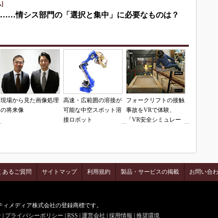
]
化……情シス部門の「選択と集中」に必要なものは？
現場から見た画像処理
高速・広範囲の溶接が
フォークリフトの接触
の将来像
可能な中空スポット溶
事故をVRで体験、
接ロボット
「VR安全シミュレー
「MOTOMAN-
タ」の販売開始
SP180H-110」
くあるご質問
サイトマップ
利用規約
製品・サービスの掲載
お問い合
はアイティメディア株式会社の登録商標です。
せ
|
プライバシーポリシー
|
RSS
|
運営会社
|
採用情報
|
推奨環境