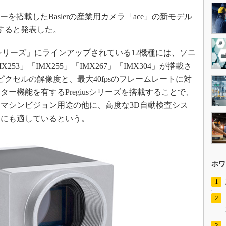
搭載したBaslerの産業用カメラ「ace」の新モデル
始すると発表した。
Lシリーズ」にラインアップされている12機種には、ソニ
X253」「IMX255」「IMX267」「IMX304」が搭載さ
ピクセルの解像度と、最大40fpsのフレームレートに対
ー機能を有するPregiusシリーズを搭載することで、
マシンビジョン用途の他に、高度な3D自動検査シス
途にも適しているという。
ホワ