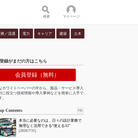
検索
マイページ
医療／流通
電力
キャリア
建築
土木
ツ：
登録がまだの方はこちら
会員登録（無料）
なホワイトペーパーの中から、製品・サービス導入
討に役立つ技術情報や導入事例などを簡単に入手で
す。
up Contents
PR
本当に必要なのは、日々の設計業務で
無理なく活用できる“使えるAI”
(2026/7/31)