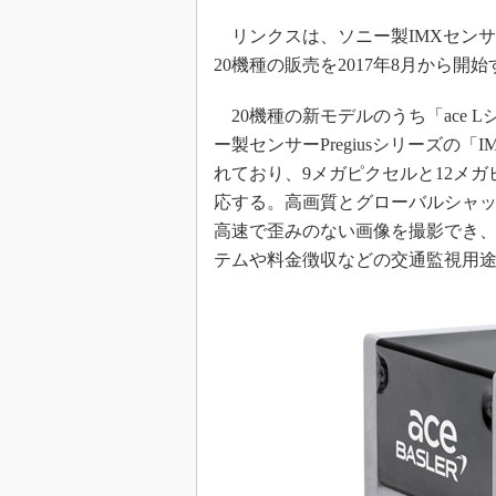
リンクスは、ソニー製IMXセンサーを
20機種の販売を2017年8月から開
20機種の新モデルのうち「ace 
ー製センサーPregiusシリーズの「IM
れており、9メガピクセルと12メガ
応する。高画質とグローバルシャッタ
高速で歪みのない画像を撮影でき、
テムや料金徴収などの交通監視用