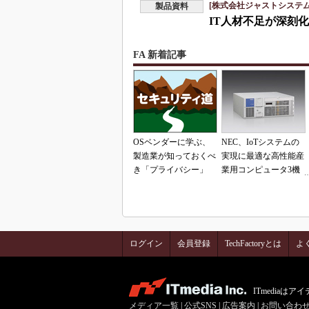
[株式会社ジャストシステム
製品資料
IT人材不足が深刻
FA 新着記事
OSベンダーに学ぶ、
NEC、IoTシステムの
製造業が知っておくべ
実現に最適な高性能産
き「プライバシー」
業用コンピュータ3機
種を発表
ログイン
会員登録
TechFactoryとは
よ
ITmedia
メディア一覧
|
公式SNS
|
広告案内
|
お問い合わ