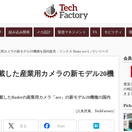
学
組み込み開発
メカ設計
製造マネジメント
FA
モビリティ
並び順：
コンテン
メラの新モデル20機種を国内販売：リンクス Basler ace L／Uシリーズ
会員
載した産業用カメラの新モデル20機
豊富
の検
きま
たBaslerの産業用カメラ「ace」の新モデル20機種の国内
Pick
[
八木沢篤
，
TechFactory
]
見る
Share