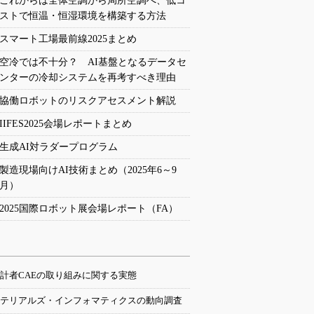
これからは全体空調から局所空調へ、低コ
ストで恒温・恒湿環境を構築する方法
スマート工場最前線2025まとめ
空冷では不十分？ AI基盤となるデータセ
ンターの冷却システムを再考すべき理由
協働ロボットのリスクアセスメント解説
IIFES2025会場レポートまとめ
生成AI対ラダープログラム
製造現場向けAI技術まとめ（2025年6～9
月）
2025国際ロボット展会場レポート（FA）
計者CAEの取り組みに関する実態
テリアルズ・インフォマティクスの動向調査