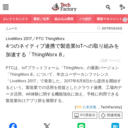
エレクトロニクス
素材／化学
組み込み開発
メカ設計
製造マネジメント
ニュース
2017年5月24日
LiveWorx 2017／PTC ThingWorx
4つのネイティブ連携で製造業IoTへの取り組みを
加速する「ThingWorx 8」
（2/2 ページ）
PTCは、IoTプラットフォーム「ThingWorx」の最新バージョン
「ThingWorx 8」について、年次ユーザーカンファレンス
「LiveWorx 2017」で発表した。2017年6月8日から提供を開始す
るという。製造業での活用を前提としたクラウド連携、工場内デ
ータ活用、AR体験に関する機能強化に加え、手軽に利用できる
製造業向けアプリ群を展開する。
[
八木沢篤
，TechFactory]
PC用表示
関連情報