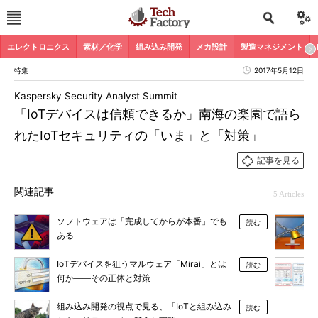
エレクトロニクス
素材／化学
組み込み開発
メカ設計
製造マネジメント
特集
2017年5月12日
Kaspersky Security Analyst Summit
「IoTデバイスは信頼できるか」南海の楽園で語ら
れたIoTセキュリティの「いま」と「対策」
記事を見る
関連記事
5 Articles
ソフトウェアは「完成してからが本番」でも
読む
ある
IoTデバイスを狙うマルウェア「Mirai」とは
読む
何か――その正体と対策
組み込み開発の視点で見る、「IoTと組み込み
読む