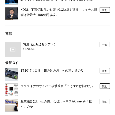
造”とは
KDDI、不適切取引の影響で3Q決算を延期 マイナス影
読む
響は計最大1100億円規模に
連載
特集（組み込みソフト）
一覧
14 Articles
最新 3 件
ET2017にみる「組み込みAI」への遠い道のり
読む
ウクライナのサイバー攻撃被害「こうすれば防げた」
読む
産業機器にLinuxの風、なぜルネサスがLinuxを「推
読む
す」のか