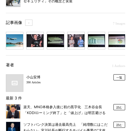
セキュリティ」その概念と実装
記事画像
＋
7 Images
1
2
3
4
5
6
7
著者
1 Authors
小山安博
一覧
390 Articles
最新 3 件
楽天、MNO本格参入後に初の黒字化 三木谷会長
読む
「KDDIローミング終了」と「値上げ」は明言避ける
ソフトバンク決算は過去最高売上 「純増数にはこだ
読む
わらない」宮川社長が断行するモバイル事業の“大改