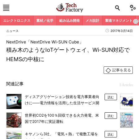
エレクトロニクス
素材／化学
組み込み開発
メカ設計
製造マネジメント
ニュース
2017年3月14日
NextDrive「NextDrive Wi-SUN Cube」
積み木のようなIoTゲートウェイ、Wi-SUN対応で
HEMSの中核に
記事を見る
関連記事
5 Articles
ディスアグリゲーション技術を電力事業者向
読む
けに――電力情報を活用した生活サービス開
発を支援
世界初CO2を100％回収できる火力発電、米
読む
国で2017年に実証運転
キヤノンら3社、「電気＋熱」で複数工場を
読む