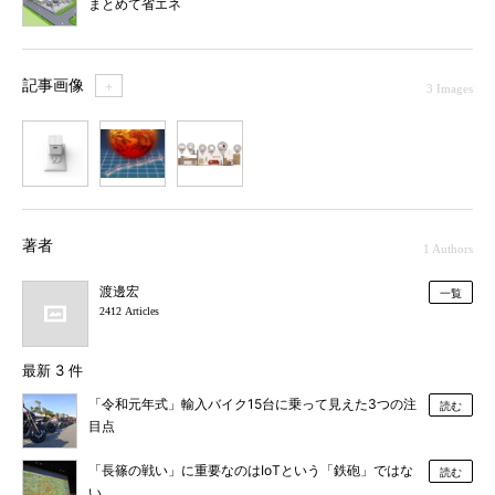
まとめて省エネ
記事画像
＋
3 Images
1
2
3
著者
1 Authors
渡邊宏
一覧
2412 Articles
最新 3 件
「令和元年式」輸入バイク15台に乗って見えた3つの注
読む
目点
「長篠の戦い」に重要なのはIoTという「鉄砲」ではな
読む
い