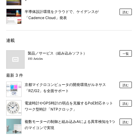
半導体設計環境をクラウドで、ケイデンスが
読む
「Cadence Cloud」発表
連載
製品／サービス（組み込みソフト）
一覧
193 Articles
最新 3 件
京都マイクロコンピュータの開発環境がルネサス
読む
「RZ/G2」を全面サポート
電波時計やGPS時計の弱点を克服するPoE対応ネット
読む
ワーク型時計「NTPクロック」
複数モーターの制御と組み込みAIによる異常検知を1つ
読む
のマイコンで実現