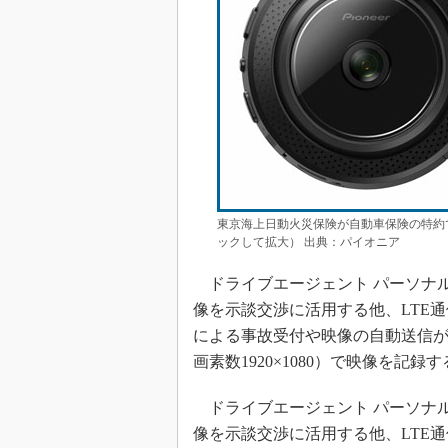
東京海上日動火災保険が自動車保険の特約
ックして拡大） 出典：パイオニア
ドライブエージェント パーソナ
像を示談交渉に活用する他、LTE
による事故受付や映像の自動送信が
画素数1920×1080）で映像を記録
ドライブエージェント パーソナ
像を示談交渉に活用する他、LTE