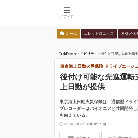
メディア
ホーム
エレクトロニクス
素材／化
検索語を入力してください
TechFactory
>
モビリティ
>
後付け可能な先進運転支
東京海上日動火災保険 ドライブエージェ
後付け可能な先進運転
上日動が提供
東京海上日動火災保険は、通信型ドライ
ブレコーダーはパイオニアと共同開発し
も備えている。
2016年12月12日 12時00分 公開