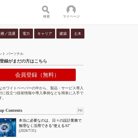
検索
マイページ
医療／流通
電力
キャリア
建築
土木
ツ：
ント パーソナル
登録がまだの方はこちら
会員登録（無料）
なホワイトペーパーの中から、製品・サービス導入
討に役立つ技術情報や導入事例などを簡単に入手で
す。
up Contents
PR
本当に必要なのは、日々の設計業務で
無理なく活用できる“使えるAI”
(2026/7/31)