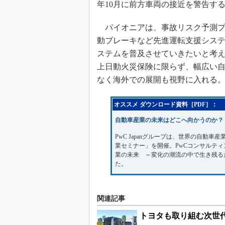
年10月に前方車両の接近を警告す
パイオニアは、事故リスク予測プ
動ブレーキなど先進運転支援シス
ステムを普及させていきたいと考
上日動火災保険に限らず、幅広い
なく海外での展開も視野に入れる
オススメ ダウンロード資料［PDF］：
自動車産業の未来はどこへ向かうのか？
PwC Japanグループは、世界の自動車
業セミナー」を開催。PwCコンサルテ
業の未来 ～変化の潮流の中で生き残る
た。
関連記事
トヨタも取り組む次世代