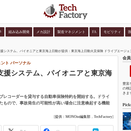
学
組み込み開発
メカ設計
製造マネジメント
FA
モビリティ
並び順：
コンテン
援システム、パイオニアと東京海上日動が提供：東京海上日動火災保険 ドライブエージェ
会員
ント パーソナル
支援システム、パイオニアと東京海
豊富
の検
きま
ブレコーダーを貸与する自動車保険特約を開始する。ドライ
たもので、事故発生の可能性が高い場合に注意喚起する機能
Pick
[
提供：MONOist編集部
，
TechFactory
]