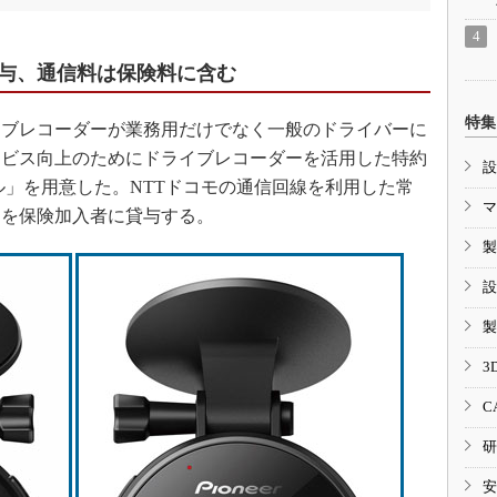
与、通信料は保険料に含む
特集
ブレコーダーが業務用だけでなく一般のドライバーに
ービス向上のためにドライブレコーダーを活用した特約
設
ル」を用意した。NTTドコモの通信回線を利用した常
マ
ーを保険加入者に貸与する。
製
設
製
3
C
研
安