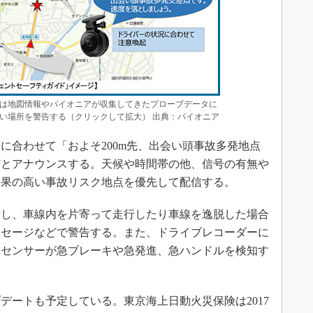
は地図情報やパイオニアが収集してきたプローブデータに
い場所を警告する（クリックして拡大） 出典：パイオニア
合わせて「およそ200m先、出会い頭事故多発地点
どとアナウンスする。天候や時間帯の他、信号の有無や
効果の高い事故リスク地点を優先して配信する。
し、車線内を片寄って走行したり車線を逸脱した場合
ッセージなどで警告する。また、ドライブレコーダーに
ロセンサーが急ブレーキや急発進、急ハンドルを検知す
ートも予定している。東京海上日動火災保険は2017