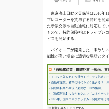
印刷する
通知する
東京海上日動火災保険は2016年1
ブレコーダーを貸与する特約を開
た示談交渉や自動通報に対応して
もので、特約保険料はドライブレコー
ビスを開始する。
パイオニアが開発した「事故リス
能性が高い場合に適切な場所とタ
◎
「自動車産業」関連記事 ～動向、事
»
トヨタも取り組む次世代モビリティ戦略の一
»
自動車産業、変革の時代をどう生きる？ 
»
自動運転車の実現に必要な「10の協調」
»
【徹底解説】つながるクルマ「コネクテッ
»
2025年、国内コネクテッドカー関連市場は
⇒ 新着記事をチェックする