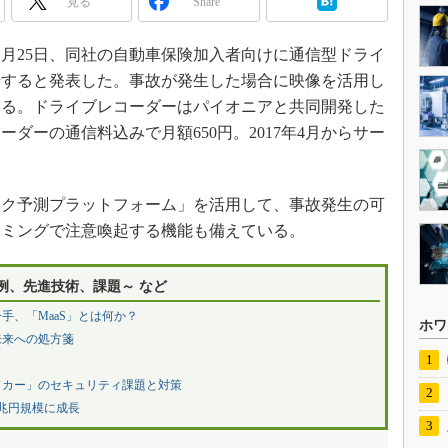
見る
Share
1月25日、同社の自動車保険加入者向けに通信型ドライ
始すると発表した。事故が発生した場合に映像を活用し
いる。ドライブレコーダーはパイオニアと共同開発した
ダーの通信料込みで月額650円。2017年4月からサー
ク予測プラットフォーム」を活用して、事故発生の可
イミングで注意喚起する機能も備えている。
例、先進技術、課題～ など
手、「MaaS」とは何か？
ホワ
未来への処方箋
ドカー」のセキュリティ課題と対策
2兆円規模に成長