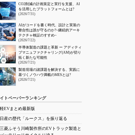
CO2削減の計画策定と実行を支援、AI
を活用したプラットフォームとは?
(2026/7/31)
AIがコードを書く時代、設計と実装の
整合性は誰が守るのか?~継続的アーキ
テクチャ検証のすすめ~
(2026/7/22)
半導体製造の課題と革新 ー アディティ
ブマニュファクチャリング(AM)が切り
拓く新たな可能性
(2026/7/21)
製造現場の諸課題を解決する、実践に
基づくノウハウ満載のMESとは?
(2026/7/21)
イトペーパーランキング
軽EVまとめ最新版
日産の歴代「ルークス」を振り返る
三菱ふそう川崎製作所のEVトラック製造と