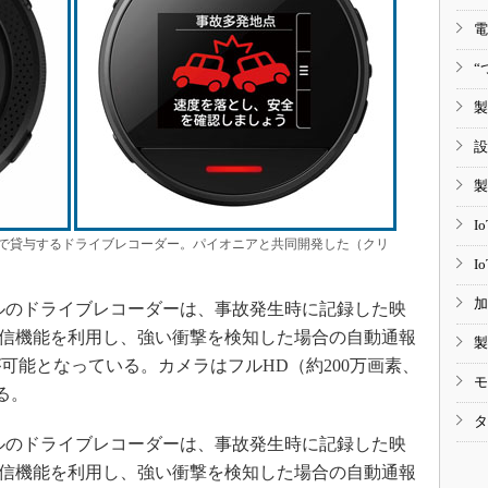
電
“
製
設
製
I
で貸与するドライブレコーダー。パイオニアと共同開発した（クリ
I
加
ルのドライブレコーダーは、事故発生時に記録した映
通信機能を利用し、強い衝撃を検知した場合の自動通報
製
可能となっている。カメラはフルHD（約200万画素、
モ
する。
タ
ルのドライブレコーダーは、事故発生時に記録した映
通信機能を利用し、強い衝撃を検知した場合の自動通報