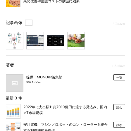
果の改善や医療コストの削減に効果
記事画像
＋
4 Images
1
2
3
4
著者
1 Authors
提供：MONOist編集部
一覧
960 Articles
最新 3 件
2022年に支出額11兆7010億円に達する見込み、国内
読む
IoT市場規模
安川電機、マシン／ロボットのコントローラーを統合
読む
する制御機能を提供