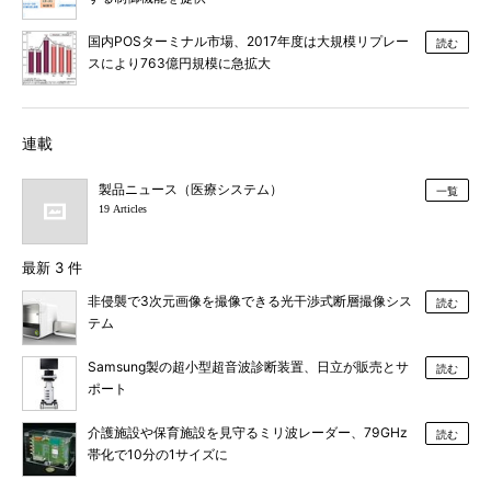
国内POSターミナル市場、2017年度は大規模リプレー
読む
スにより763億円規模に急拡大
連載
製品ニュース（医療システム）
一覧
19 Articles
最新 3 件
非侵襲で3次元画像を撮像できる光干渉式断層撮像シス
読む
テム
Samsung製の超小型超音波診断装置、日立が販売とサ
読む
ポート
介護施設や保育施設を見守るミリ波レーダー、79GHz
読む
帯化で10分の1サイズに