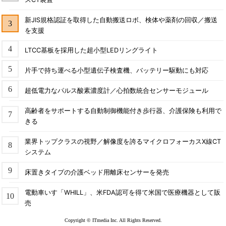
新JIS規格認証を取得した自動搬送ロボ、検体や薬剤の回収／搬送
を支援
LTCC基板を採用した超小型LEDリングライト
片手で持ち運べる小型遺伝子検査機、バッテリー駆動にも対応
超低電力なパルス酸素濃度計／心拍数統合センサーモジュール
高齢者をサポートする自動制御機能付き歩行器、介護保険も利用で
きる
業界トップクラスの視野／解像度を誇るマイクロフォーカスX線CT
システム
床置きタイプの介護ベッド用離床センサーを発売
電動車いす「WHILL」、米FDA認可を得て米国で医療機器として販
売
Copyright © ITmedia Inc. All Rights Reserved.