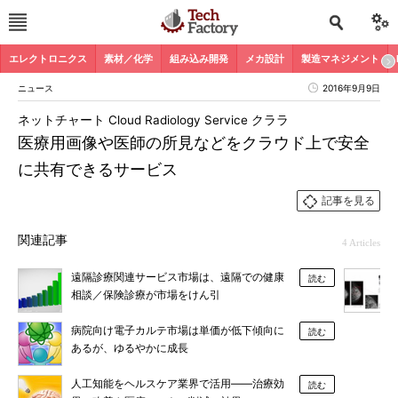
エレクトロニクス
素材／化学
組み込み開発
メカ設計
製造マネジメント
ニュース
2016年9月9日
ネットチャート Cloud Radiology Service クララ
医療用画像や医師の所見などをクラウド上で安全
に共有できるサービス
記事を見る
関連記事
4 Articles
遠隔診療関連サービス市場は、遠隔での健康
読む
相談／保険診療が市場をけん引
病院向け電子カルテ市場は単価が低下傾向に
読む
あるが、ゆるやかに成長
人工知能をヘルスケア業界で活用――治療効
読む