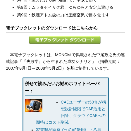
第8回：ムラタセイサク君、ゆらゆらと安定点避ける
第9回：鉄腕アトム級の力は圧縮空気で目を覚ます
電子ブックレットのダウンロードはこちらから
本電子ブックレットは、MONOistで掲載された中尾政之氏の連
載記事「『失敗学』から生まれた成功シナリオ」（掲載期間：
2007年8月1日～2008年5月2日）を基に制作しています。
併せて読みたいお勧めホワイトペーパ
ー：
CAEユーザーの50％が構
想設計段階でCAE活用と
回答、クラウドCAEへの
期待はコスト削減
家電製品開発でのCAE活用による振