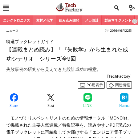
エレクトロニクス
素材／化学
組み込み開発
メカ設計
製造マネジメント
ニュース
2016年6月22日
特選ブックレットガイド
【連載まとめ読み】「『失敗学』から生まれた成
功シナリオ」シリーズ全9回
失敗事例の研究から見えてきた設計成功の極意。
[TechFactory]
PC用表示
関連情報
Share
Post
LINE
Hatena
モノづくりスペシャリストのための情報ポータル「MONOist」
で掲載された主要人気連載／特集記事を、読みやすいPDF形式の
電子ブックレットに再編集してお届けする「エンジニア電子ブッ