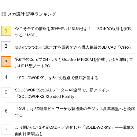
メカ設計 記事ランキング
今こそ全ての情報を3Dモデルに集約せよ！ “3D正”の設計を実現
する「MBD」
失われつつある“設計力”を回復できる職人気質の3D CAD「Creo」
第6世代CoreプロセッサとQuadro M1000Mを搭載したCAD向けフ
ルHD15型ノートPC
「SOLIDWORKS」を6つの視点で徹底評価する
SOLIDWORKSのCADデータをAR空間で、新アドイン
「SOLIDWORKS Xtended Reality」
「XVL」は3D軽量ビュワーから製造業のデジタル変革基盤へと飛躍
する
より開かれた3次元CADへと進化した「SOLIDWORKS」――電気図
面向け新製品も