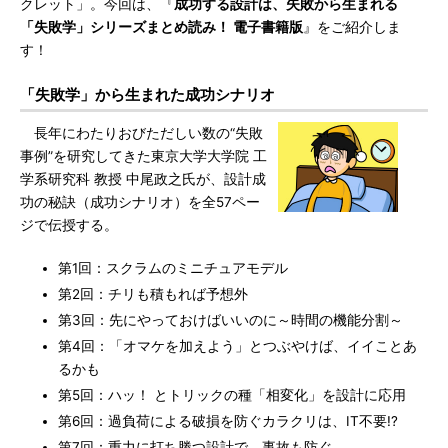
クレット」。今回は、『
成功する設計は、失敗から生まれる
「失敗学」シリーズまとめ読み！ 電子書籍版
』をご紹介しま
す！
「失敗学」から生まれた成功シナリオ
長年にわたりおびただしい数の“失敗
事例”を研究してきた東京大学大学院 工
学系研究科 教授 中尾政之氏が、設計成
功の秘訣（成功シナリオ）を全57ペー
ジで伝授する。
第1回：スクラムのミニチュアモデル
第2回：チリも積もれば予想外
第3回：先にやっておけばいいのに～時間の機能分割～
第4回：「オマケを加えよう」とつぶやけば、イイことあ
るかも
第5回：ハッ！ とトリックの種「相変化」を設計に応用
第6回：過負荷による破損を防ぐカラクリは、IT不要!?
第7回：重力に打ち勝つ設計で、事故も防ぐ