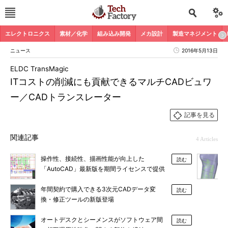
エレクトロニクス
素材／化学
組み込み開発
メカ設計
製造マネジメント
ニュース
2016年5月13日
ELDC TransMagic
ITコストの削減にも貢献できるマルチCADビュワ
ー／CADトランスレーター
記事を見る
関連記事
4 Articles
操作性、接続性、描画性能が向上した
読む
「AutoCAD」最新版を期間ライセンスで提供
年間契約で購入できる3次元CADデータ変
読む
換・修正ツールの新版登場
オートデスクとシーメンスがソフトウェア間
読む