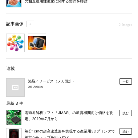
の相互運用性強化に関する契約を締結
記事画像
＋
2 Images
1
2
連載
製品／サービス（メカ設計）
一覧
208 Articles
最新 3 件
電磁界解析ソフト「JMAG」の教育機関向け価格を改
読む
定、2019年7月から
毎分1cmの超高速造形を実現する産業用3Dプリンタで
読む
後方からトップを狙うXYZ