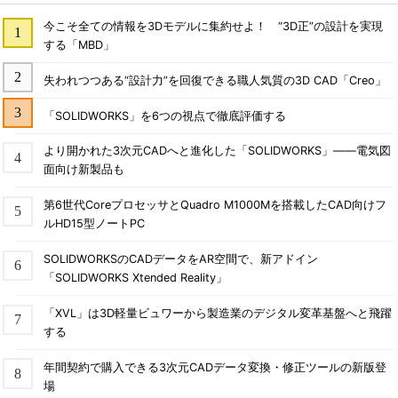
今こそ全ての情報を3Dモデルに集約せよ！ “3D正”の設計を実現
する「MBD」
失われつつある“設計力”を回復できる職人気質の3D CAD「Creo」
「SOLIDWORKS」を6つの視点で徹底評価する
より開かれた3次元CADへと進化した「SOLIDWORKS」――電気図
面向け新製品も
第6世代CoreプロセッサとQuadro M1000Mを搭載したCAD向けフ
ルHD15型ノートPC
SOLIDWORKSのCADデータをAR空間で、新アドイン
「SOLIDWORKS Xtended Reality」
「XVL」は3D軽量ビュワーから製造業のデジタル変革基盤へと飛躍
する
年間契約で購入できる3次元CADデータ変換・修正ツールの新版登
場