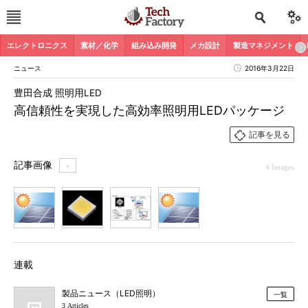
エレクトロニクス
素材／化学
組み込み開発
メカ設計
製造マネジメント
ニュース
2016年3月22日
豊田合成 照明用LED
高信頼性を実現した高効率照明用LEDパッケージ
記事を見る
記事画像
＋
4 Images
1
2
3
4
連載
製品ニュース（LED照明）
一覧
3 Articles