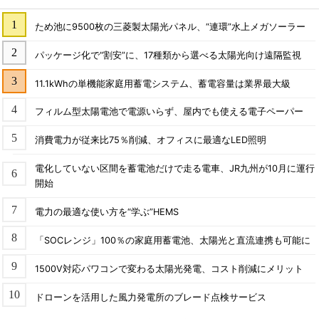
ため池に9500枚の三菱製太陽光パネル、“連環”水上メガソーラー
パッケージ化で“割安”に、17種類から選べる太陽光向け遠隔監視
11.1kWhの単機能家庭用蓄電システム、蓄電容量は業界最大級
フィルム型太陽電池で電源いらず、屋内でも使える電子ペーパー
消費電力が従来比75％削減、オフィスに最適なLED照明
電化していない区間を蓄電池だけで走る電車、JR九州が10月に運行
開始
電力の最適な使い方を“学ぶ”HEMS
「SOCレンジ」100％の家庭用蓄電池、太陽光と直流連携も可能に
1500V対応パワコンで変わる太陽光発電、コスト削減にメリット
ドローンを活用した風力発電所のブレード点検サービス