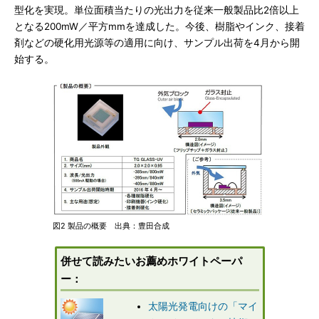
型化を実現。単位面積当たりの光出力を従来一般製品比2倍以上
となる200mW／平方mmを達成した。今後、樹脂やインク、接着
剤などの硬化用光源等の適用に向け、サンプル出荷を4月から開
始する。
図2 製品の概要 出典：豊田合成
併せて読みたいお薦めホワイトペーパ
ー：
太陽光発電向けの「マイ