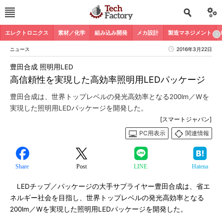
エレクトロニクス
素材／化学
組み込み開発
メカ設計
製造マネジメント
ニュース
2016年3月22日
豊田合成 照明用LED
高信頼性を実現した高効率照明用LEDパッケージ
豊田合成は、世界トップレベルの発光高効率となる200lm／Wを
実現した照明用LEDパッケージを開発した。
[スマートジャパン]
PC用表示
関連情報
Share
Post
LINE
Hatena
LEDチップ／パッケージの大手サプライヤー豊田合成は、省エ
ネルギー社会を目指し、世界トップレベルの発光高効率となる
200lm／Wを実現した照明用LEDパッケージを開発した。