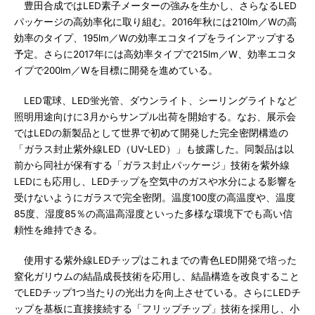
豊田合成ではLED素子メーターの強みを生かし、さらなるLED
パッケージの高効率化に取り組む。2016年秋には210lm／Wの高
効率のタイプ、195lm／Wの効率エコタイプをラインアップする
予定。さらに2017年には高効率タイプで215lm／W、効率エコタ
イプで200lm／Wを目標に開発を進めている。
LED電球、LED蛍光管、ダウンライト、シーリングライトなど
照明用途向けに3月からサンプル出荷を開始する。なお、展示会
ではLEDの新製品として世界で初めて開発した完全密閉構造の
「ガラス封止紫外線LED（UV-LED）」も披露した。同製品は以
前から同社が保有する「ガラス封止パッケージ」技術を紫外線
LEDにも応用し、LEDチップを空気中のガスや水分による影響を
受けないようにガラスで完全密閉。温度100度の高温度や、温度
85度、湿度85％の高温高湿度といった多様な環境下でも高い信
頼性を維持できる。
使用する紫外線LEDチップはこれまでの青色LED開発で培った
窒化ガリウムの結晶成長技術を応用し、結晶構造を改良すること
でLEDチップ1つ当たりの光出力を向上させている。さらにLEDチ
ップを基板に直接接続する「フリップチップ」技術を採用し、小