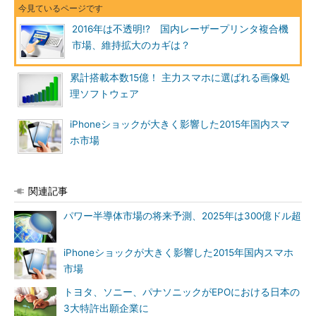
2016年は不透明!? 国内レーザープリンタ複合機
市場、維持拡大のカギは？
累計搭載本数15億！ 主力スマホに選ばれる画像処
理ソフトウェア
iPhoneショックが大きく影響した2015年国内スマ
ホ市場
関連記事
パワー半導体市場の将来予測、2025年は300億ドル超
iPhoneショックが大きく影響した2015年国内スマホ
市場
トヨタ、ソニー、パナソニックがEPOにおける日本の
3大特許出願企業に