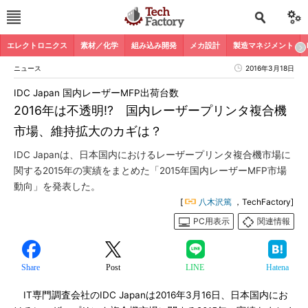
エレクトロニクス
素材／化学
組み込み開発
メカ設計
製造マネジメント
ニュース
2016年3月18日
IDC Japan 国内レーザーMFP出荷台数
2016年は不透明!? 国内レーザープリンタ複合機
市場、維持拡大のカギは？
IDC Japanは、日本国内におけるレーザープリンタ複合機市場に
関する2015年の実績をまとめた「2015年国内レーザーMFP市場
動向」を発表した。
[
八木沢篤
，TechFactory]
PC用表示
関連情報
Share
Post
LINE
Hatena
IT専門調査会社のIDC Japanは2016年3月16日、日本国内にお