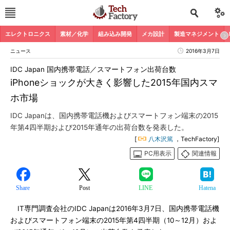
エレクトロニクス
素材／化学
組み込み開発
メカ設計
製造マネジメント
ニュース
2016年3月7日
IDC Japan 国内携帯電話／スマートフォン出荷台数
iPhoneショックが大きく影響した2015年国内スマ
ホ市場
IDC Japanは、国内携帯電話機およびスマートフォン端末の2015
年第4四半期および2015年通年の出荷台数を発表した。
[
八木沢篤
，TechFactory]
PC用表示
関連情報
Share
Post
LINE
Hatena
IT専門調査会社のIDC Japanは2016年3月7日、国内携帯電話機
およびスマートフォン端末の2015年第4四半期（10～12月）およ