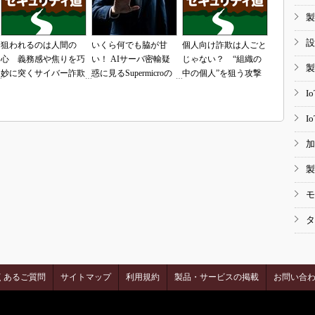
製
設
狙われるのは人間の
いくら何でも脇が甘
個人向け詐欺は人ごと
心 義務感や焦りを巧
い！ AIサーバ密輸疑
じゃない？ “組織の
製
妙に突くサイバー詐欺
惑に見るSupermicroの
中の個人”を狙う攻撃
の手口
「やらかし体質」
I
I
加
製
モ
タ
くあるご質問
サイトマップ
利用規約
製品・サービスの掲載
お問い合