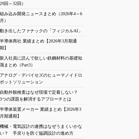
29回～32回）
組み込み開発ニュースまとめ（2026年4～6
月）
動き出したファナックの「フィジカルAI」
半導体商社 業績まとめ【2026年3月期通
期】
新入社員に読んで欲しい鉄鋼材料の基礎知
識まとめ（Part3）
アナログ・デバイセズのヒューマノイドロ
ボットソリューション
自動外観検査はなぜ現場で定着しない？
3つの課題を解消するアプローチとは
半導体装置メーカー 業績まとめ【2026年3
月期通期】
機械・電気設計の連携はなぜうまくいかな
い？ 手戻りを防ぐ協調設計の進め方