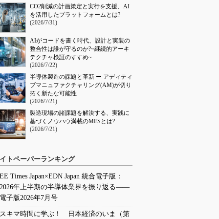
CO2削減の計画策定と実行を支援、AI
を活用したプラットフォームとは?
(2026/7/31)
AIがコードを書く時代、設計と実装の
整合性は誰が守るのか?~継続的アーキ
テクチャ検証のすすめ~
(2026/7/22)
半導体製造の課題と革新 ー アディティ
ブマニュファクチャリング(AM)が切り
拓く新たな可能性
(2026/7/21)
製造現場の諸課題を解決する、実践に
基づくノウハウ満載のMESとは?
(2026/7/21)
イトペーパーランキング
EE Times Japan×EDN Japan 統合電子版：
2026年上半期の半導体業界を振り返る――
電子版2026年7月号
スキマ時間に学ぶ！ 日本経済のいま（第