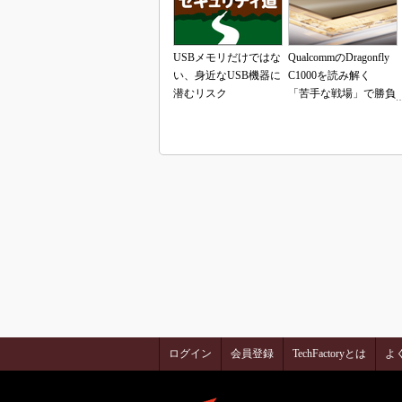
USBメモリだけではな
QualcommのDragonfly
い、身近なUSB機器に
C1000を読み解く
潜むリスク
「苦手な戦場」で勝負
できるのか
ログイン
会員登録
TechFactoryとは
よ