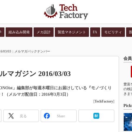
学
組み込み開発
メカ設計
製造マネジメント
FA
モビリティ
並び順：
コンテン
6/03/03：メルマガバックナンバー
会員
ガジン 2016/03/03
豊富
pan」「MONOist」編集部が毎週木曜日にお届けしている『モノづくり
の検
きま
（メルマガ配信日：2016年3月3日）
[
TechFactory
]
Pick
見る
Share