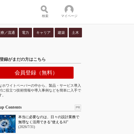
検索
マイページ
医療／流通
電力
キャリア
建築
土木
ツ：
登録がまだの方はこちら
会員登録（無料）
なホワイトペーパーの中から、製品・サービス導入
討に役立つ技術情報や導入事例などを簡単に入手で
す。
up Contents
PR
本当に必要なのは、日々の設計業務で
無理なく活用できる“使えるAI”
(2026/7/31)