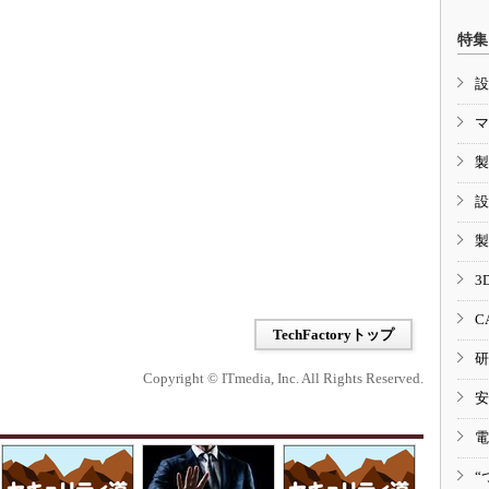
特集
設
マ
製
設
製
3
C
TechFactoryトップ
研
Copyright © ITmedia, Inc. All Rights Reserved.
安
電
“