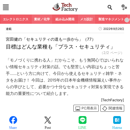
エレクトロニクス
素材／化学
組み込み開発
メカ設計
製造マネジメント
連載
2022年9月29日
宮田健の「セキュリティの道も一歩から」（77）
目標はどんな業種も「プラス・セキュリティ」
（2/2 ページ）
「モノづくりに携わる人」だからこそ、もう無関心ではいられな
い情報セキュリティ対策の話。でも堅苦しい内容はちょっと苦
手……という方に向けて、今日から使えるセキュリティ雑学・ネ
タをお届け！ 今回は、2015年の日本年金機構情報漏えい事件か
らの学びとして、必要かつ十分なセキュリティ対策を実現できる
能力の重要性について紹介します。
[TechFactory]
PC用表示
関連情報
Share
Post
LINE
Hatena