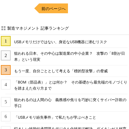
前のページへ
製造マネジメント 記事ランキング
USBメモリだけではない、身近なUSB機器に潜むリスク
狙われる日本、その中心は製造業の中小企業？ 攻撃の「8割が日
本」という現実
もう一度、自分ごととして考える「標的型攻撃」の脅威
「BOM（部品表）」とは何か？ その基礎から最先端のモノづくり
を踏まえた在り方まで
狙われるのは人間の心 義務感や焦りを巧妙に突くサイバー詐欺の
手口
「USBメモリ紛失事件」で私たちが学ぶべきこと
悩ましい技能伝承問題をデジタル化技術で解決、ダイキンが人材育