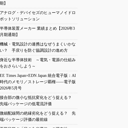
期】
アナログ・デバイセズのヒューマノイドロ
ボットソリューション
半導体装置メーカー 業績まとめ【2026年3
月期通期】
機械・電気設計の連携はなぜうまくいかな
い？ 手戻りを防ぐ協調設計の進め方
身近な半導体技術 ～電気・電源の仕組み
をおさらいしよう～
EE Times Japan×EDN Japan 統合電子版：AI
時代のメモリ／ストレージ覇権――電子版
2026年5月号
接合部の微小な抵抗変化をどう捉える？
先端パッケージの低電流評価
微細配線間の絶縁劣化をどう捉える？ 先
端パッケージ評価の最前線