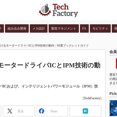
学
組み込み開発
メカ設計
製造マネジメント
FA
モビリティ
並び順：
コンテン
けるモータードライバICとIPM技術の動向：特選ブックレットガイド
会員
ータードライバICとIPM技術の動
豊富
の検
きま
ICおよび、インテリジェントパワーモジュール（IPM）技
Pick
[
TechFactory
]
見る
Share