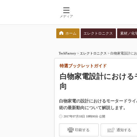
メディア
ホーム
エレクトロニクス
素材／化
検索語を入力してください
TechFactory
>
エレクトロニクス
>
白物家電設計にお
特選ブックレットガイド
白物家電設計におけるモ
向
白物家電の設計におけるモータードライバ
術の最新動向について解説します。
2017年07月18日 18時00分 公開
印刷する
通知する