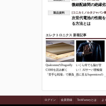
微細配線間の絶縁劣
[コニカミノルタジャパン株
製品資料
次世代電池の性能を
る方法とは
エレクトロニクス 新着記事
QualcommのDragonfly
いくら何でも脇が甘
C1000を読み解く
い！ AIサーバ密輸疑
「苦手な戦場」で勝負
惑に見るSupermicroの
できるのか
「やらかし体質」
ログイン
会員登録
TechFactoryとは
よ