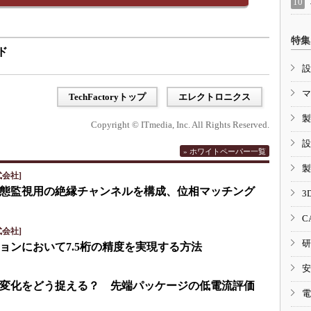
特集
ド
設
マ
TechFactoryトップ
エレクトロニクス
製
Copyright © ITmedia, Inc. All Rights Reserved.
設
» ホワイトペーパー一覧
製
会社]
eで状態監視用の絶縁チャンネルを構成、位相マッチング
3
C
会社]
研
ョンにおいて7.5桁の精度を実現する方法
安
変化をどう捉える？ 先端パッケージの低電流評価
電