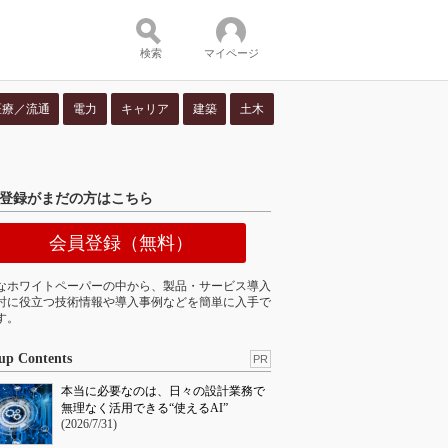
検索
マイページ
医療／流通
電力
キャリア
建築
土木
ツ：
登録がまだの方はこちら
会員登録（無料）
なホワイトペーパーの中から、製品・サービス導入
討に役立つ技術情報や導入事例などを簡単に入手で
す。
up Contents
PR
本当に必要なのは、日々の設計業務で
無理なく活用できる“使えるAI”
(2026/7/31)