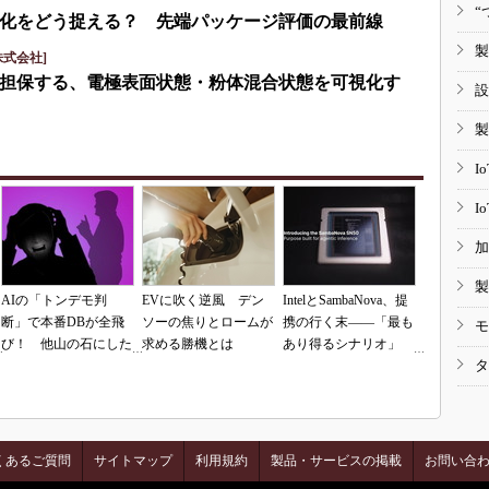
“
化をどう捉える？ 先端パッケージ評価の最前線
製
式会社]
担保する、電極表面状態・粉体混合状態を可視化す
設
製
I
I
加
製
AIの「トンデモ判
EVに吹く逆風 デン
IntelとSambaNova、提
断」で本番DBが全飛
ソーの焦りとロームが
携の行く末――「最も
モ
び！ 他山の石にした
求める勝機とは
あり得るシナリオ」
タ
いAIコーディングの
は？
落とし穴
くあるご質問
サイトマップ
利用規約
製品・サービスの掲載
お問い合