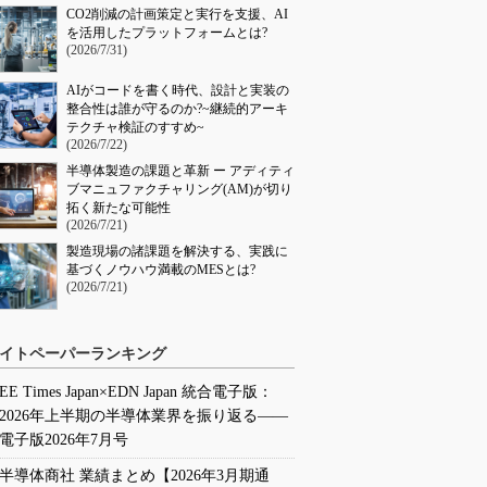
CO2削減の計画策定と実行を支援、AI
を活用したプラットフォームとは?
(2026/7/31)
AIがコードを書く時代、設計と実装の
整合性は誰が守るのか?~継続的アーキ
テクチャ検証のすすめ~
(2026/7/22)
半導体製造の課題と革新 ー アディティ
ブマニュファクチャリング(AM)が切り
拓く新たな可能性
(2026/7/21)
製造現場の諸課題を解決する、実践に
基づくノウハウ満載のMESとは?
(2026/7/21)
イトペーパーランキング
EE Times Japan×EDN Japan 統合電子版：
2026年上半期の半導体業界を振り返る――
電子版2026年7月号
半導体商社 業績まとめ【2026年3月期通