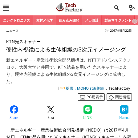
エレクトロニクス
素材／化学
組み込み開発
メカ設計
製造マネジメント
ニュース
2017年5月22日
KTN光スキャナー
硬性内視鏡による生体組織の3次元イメージング
新エネルギー・産業技術総合開発機構は、NTTアドバンステクノ
ロジ、大阪大学と共同で、KTN結晶を用いた光スキャナーによ
り、硬性内視鏡による生体組織の3次元イメージングに成功し
た。
[
提供：MONOist編集部
，TechFactory]
PC用表示
関連情報
Share
Post
LINE
Hatena
新エネルギー・産業技術総合開発機構（NEDO）は2017年4月
14日、KTN結晶を用いた光スキャナー（KTN光スキャナー）を硬