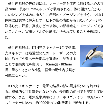
硬性内視鏡の先端部には、レーザー光を体内に届けるための直
径7mm、長さ53mmのレンズが装着される。体に開けた穴から
このレンズを体内に挿入し、患部のイメージングを行う。今回は
体内には実際に挿入せず、ヒトの指の表面から3次元イメージを
取得した。汗腺、真皮などの複雑な内部構造をイメージングでき
たことから、実用レベルの分解能が得られていることを確認し
た。
硬性内視鏡は、KTN光スキャナー2台で構成。
光スキャナーは透過型のため、レーザー光の光
軸に沿って少数の光学部品を直線的に配置する
ことで低損失化を実現し、16mm角×183mm
長、重さ60gという小型・軽量の硬性内視鏡が
可能になった。
KTN光スキャナーは、電圧で結晶内部の屈折率分布を制御す
る。機械的な可動部分がないため、長時間の使用でも安定して駆
動する。また、電気光学効果により、ポリゴンミラーやガルバノ
スキャナーに比べ、約1000分の1の消費電力で動作する。