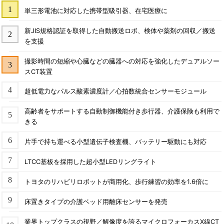
単三形電池に対応した携帯型吸引器、在宅医療に
新JIS規格認証を取得した自動搬送ロボ、検体や薬剤の回収／搬送
を支援
撮影時間の短縮や心臓などの臓器への対応を強化したデュアルソー
スCT装置
超低電力なパルス酸素濃度計／心拍数統合センサーモジュール
高齢者をサポートする自動制御機能付き歩行器、介護保険も利用で
きる
片手で持ち運べる小型遺伝子検査機、バッテリー駆動にも対応
LTCC基板を採用した超小型LEDリングライト
トヨタのリハビリロボットが商用化、歩行練習の効率を1.6倍に
床置きタイプの介護ベッド用離床センサーを発売
業界トップクラスの視野／解像度を誇るマイクロフォーカスX線CT