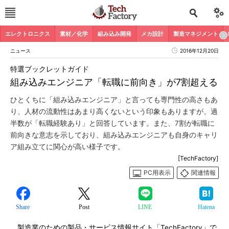
エレクトロニクス
素材／化学
組み込み開発
メカ設計
製造マネジメント
ニュース
2016年12月20日
特選ブックレットガイド
組み込みエンジニア「転職に前向き」が7割超える
ひとくちに「組み込みエンジニア」と言っても専門性の高さもあ
り、人材の流動性はあまり高くないという印象もありますが、過
半数が「転職経験あり」と回答しています。また、7割が転職に
前向きな意志を示しており、組み込みエンジニアも自身のキャリ
ア組み立てに関心が高い様子です。
[TechFactory]
PC用表示
関連情報
Share
Post
LINE
Hatena
製造業のための製品・サービス情報サイト「TechFactory」で