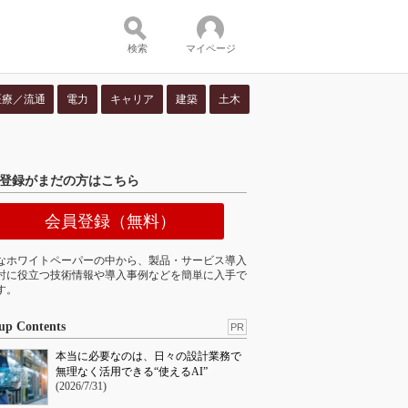
検索
マイページ
医療／流通
電力
キャリア
建築
土木
ツ：
登録がまだの方はこちら
会員登録（無料）
なホワイトペーパーの中から、製品・サービス導入
討に役立つ技術情報や導入事例などを簡単に入手で
す。
up Contents
PR
本当に必要なのは、日々の設計業務で
無理なく活用できる“使えるAI”
(2026/7/31)