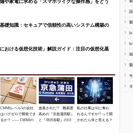
製
備や家電に求める「スマホライクな操作感」をどう
設
製
基礎知識：セキュアで信頼性の高いシステム構築の
I
I
における仮想化技術」解説ガイド：注目の仮想化基
加
製
モ
タ
CMMIレベル5の会社
改善された!? 難易度
私の仕事はAIに奪わ
はバグゼロで開発でき
高めの『京急蒲田駅』
れるんですか!? って聞
るか？ ―― CMMIの
と『JR渋谷駅』のUI
かれたら何と答える？
落とし穴（その1）
を再査定