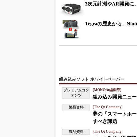
3次元計測やAR開発に、
Tegraの歴史から、Nint
組み込みソフト ホワイトペーパー
[MONOist編集部]
プレミアムコン
テンツ
組み込み開発ニュース
[The Qt Company]
製品資料
夢の「スマートホー
すべき課題
[The Qt Company]
製品資料