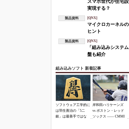
スマホ世代が住宅設
実現する？
[QNX]
製品資料
マイクロカーネルの
ヒント
[QNX]
製品資料
「組み込みシステム
盤も紹介
組み込みソフト 新着記事
ソフトウェア工学的に
岸和田ハリケーンズ
は羽生善治の「5二
vs ボストン・レッド
銀」は最善手ではな
ソックス ―― CMMI
い!? 東工大入試問題
の落とし穴（その2）
をプログラムで解く