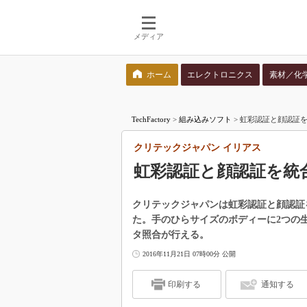
メディア
ホーム
エレクトロニクス
素材／化
検索語を入力してください
TechFactory
>
組み込みソフト
>
虹彩認証と顔認証を
クリテックジャパン イリアス
虹彩認証と顔認証を統
クリテックジャパンは虹彩認証と顔認証
た。手のひらサイズのボディーに2つの
タ照合が行える。
2016年11月21日 07時00分 公開
印刷する
通知する