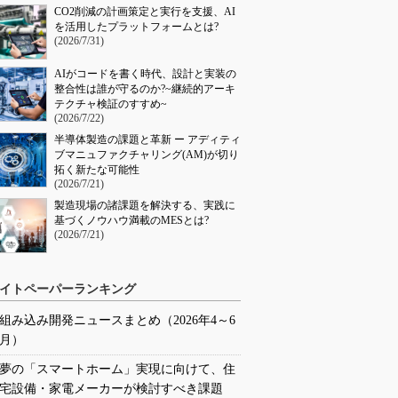
CO2削減の計画策定と実行を支援、AI
を活用したプラットフォームとは?
(2026/7/31)
AIがコードを書く時代、設計と実装の
整合性は誰が守るのか?~継続的アーキ
テクチャ検証のすすめ~
(2026/7/22)
半導体製造の課題と革新 ー アディティ
ブマニュファクチャリング(AM)が切り
拓く新たな可能性
(2026/7/21)
製造現場の諸課題を解決する、実践に
基づくノウハウ満載のMESとは?
(2026/7/21)
イトペーパーランキング
組み込み開発ニュースまとめ（2026年4～6
月）
夢の「スマートホーム」実現に向けて、住
宅設備・家電メーカーが検討すべき課題