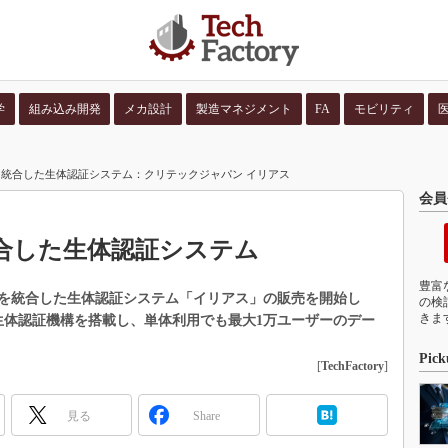
学
組み込み開発
メカ設計
製造マネジメント
FA
モビリティ
並び順：
コンテン
統合した生体認証システム：クリテックジャパン イリアス
会員
合した生体認証システム
豊富
を統合した生体認証システム「イリアス」の販売を開始し
の検
きま
生体認証機構を搭載し、単体利用でも最大1万ユーザーのデー
Pick
[
TechFactory
]
見る
Share