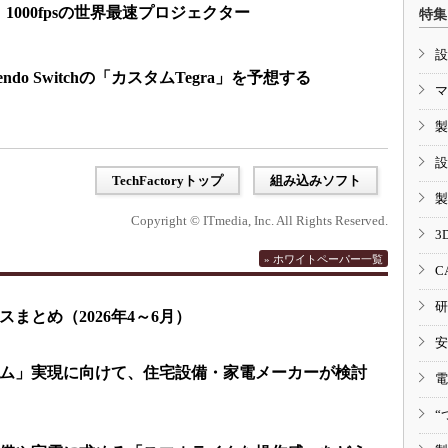
1000fpsの世界最速プロジェクター
特集
設
endo Switchの「カスタムTegra」を予想する
マ
製
設
TechFactoryトップ
組み込みソフト
製
Copyright © ITmedia, Inc. All Rights Reserved.
3
» ホワイトペーパー一覧
C
研
まとめ（2026年4～6月）
安
ム」実現に向けて、住宅設備・家電メーカーが検討
電
“