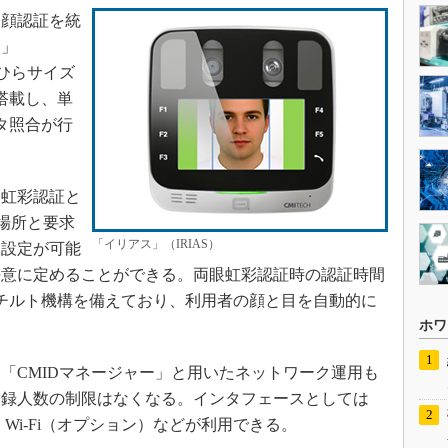
顔認証を統
ス」
のひらサイズ
搭載し、単
タ照合が行
虹彩認証と
場所と要求
「イリアス」（IRIAS）
た設定が可能
任意に定めることができる。両眼虹彩認証時の認証時間
チルト機構を備えており、利用者の顔と目を自動的に
ホワ
CMIDマネージャー」と用いたネットワーク運用も
登録人数の制限はなくなる。インタフェースとしては
5、Wi-Fi（オプション）などが利用できる。