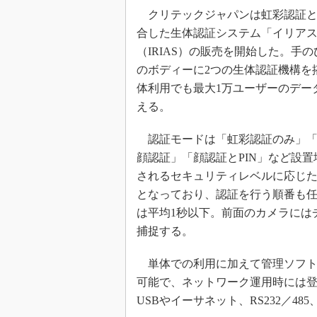
クリテックジャパンは虹彩認証と
合した生体認証システム「イリア
（IRIAS）の販売を開始した。手
のボディーに2つの生体認証機構を
体利用でも最大1万ユーザーのデー
える。
認証モードは「虹彩認証のみ」「
顔認証」「顔認証とPIN」など設置
されるセキュリティレベルに応じ
となっており、認証を行う順番も
は平均1秒以下。前面のカメラには
捕捉する。
単体での利用に加えて管理ソフト「
可能で、ネットワーク運用時には
USBやイーサネット、RS232／48