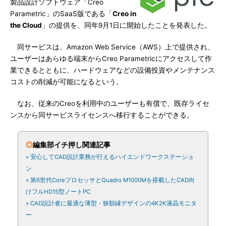
製品設計ソフトウェア「Creo
Parametric」のSaaS版である「
Creo in
the Cloud
」の提供を、同年9月1日に開始したことを発表した。
同サービスは、Amazon Web Service（AWS）上で提供され、
ユーザーはあらゆる端末からCreo Parametricにアクセスして作
業できるとともに、ハードウェアなどの設備投資やメンテナンス
コストの削減が可能になるという。
なお、従来のCreoを利用中のユーザーも有償で、既存ライセ
ンスから同サービスライセンスへ移行することができる。
◎
編集部イチ押し関連記事
» 安心してCAD設計業務が行えるハイエンドワークステーショ
ン
» 第6世代CoreプロセッサとQuadro M1000Mを搭載したCAD向
けフルHD15型ノートPC
» CAD設計者に最適な薄型・狭額縁デザインの4K2K液晶モニタ
ー