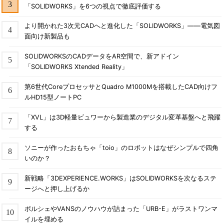
「SOLIDWORKS」を6つの視点で徹底評価する
より開かれた3次元CADへと進化した「SOLIDWORKS」――電気図
面向け新製品も
SOLIDWORKSのCADデータをAR空間で、新アドイン
「SOLIDWORKS Xtended Reality」
第6世代CoreプロセッサとQuadro M1000Mを搭載したCAD向けフ
ルHD15型ノートPC
「XVL」は3D軽量ビュワーから製造業のデジタル変革基盤へと飛躍
する
ソニーが作ったおもちゃ「toio」のロボットはなぜシンプルで四角
いのか？
新戦略「3DEXPERIENCE.WORKS」はSOLIDWORKSを次なるステ
ージへと押し上げるか
ポルシェやVANSのノウハウが詰まった「URB-E」がラストワンマ
イルを埋める