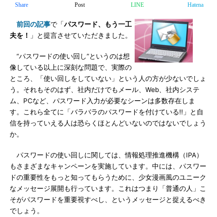
Share
Post
LINE
Hatena
前回の記事
で「
パスワード、もう一工
夫を！
」と提言させていただきました。
“パスワードの使い回し”というのは想
像している以上に深刻な問題で、実際の
ところ、「使い回しをしていない」という人の方が少ないでしょ
う。それもそのはず、社内だけでもメール、Web、社内システ
ム、PCなど、パスワード入力が必要なシーンは多数存在しま
す。これら全てに「バラバラのパスワードを付けている!!」と自
信を持っていえる人は恐らくほとんどいないのではないでしょう
か。
パスワードの使い回しに関しては、情報処理推進機構（IPA）
もさまざまなキャンペーンを実施しています。中には、パスワー
ドの重要性をもっと知ってもらうために、少女漫画風のユニーク
なメッセージ展開も行っています。これはつまり「普通の人」こ
そがパスワードを重要視すべし、というメッセージと捉えるべき
でしょう。