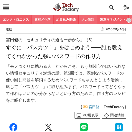
エレクトロニクス
素材／化学
組み込み開発
メカ設計
製造マネジメント
連載
2016年8月10日
宮田健の「セキュリティの道も一歩から」（5）
すぐに「パスカツ！」をはじめよう――誰も教え
てくれなかった強いパスワードの作り方
「モノづくりに携わる人」だからこそ、もう無関心ではいられな
い情報セキュリティ対策の話。第5回では、深刻なパスワードの
使い回し問題を解消するため“パスワードちゃんとしよう活動”、
略して「パスカツ！」に取り組みます。パスワードってどうやっ
て作ればいいのか分からないという方のために、作り方のレシピ
をご紹介します。
[
宮田健
，TechFactory]
PC用表示
関連情報