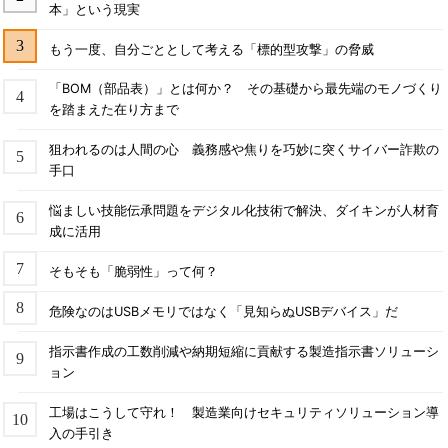
本」という現実
もう一度、自分ごととして考える「標的型攻撃」の脅威
「BOM（部品表）」とは何か？ その基礎から最先端のモノづくり
を踏まえた在り方まで
狙われるのは人間の心 義務感や焦りを巧妙に突くサイバー詐欺の
手口
悩ましい技能伝承問題をデジタル化技術で解決、ダイキンが人材育
成に活用
そもそも「脆弱性」って何？
危険なのはUSBメモリではなく「見知らぬUSBデバイス」だ
指示書作成の工数削減や納期短縮に貢献する製造指示書ソリューシ
ョン
工場はこうして守れ！ 製造業向けセキュリティソリューション導
入の手引き