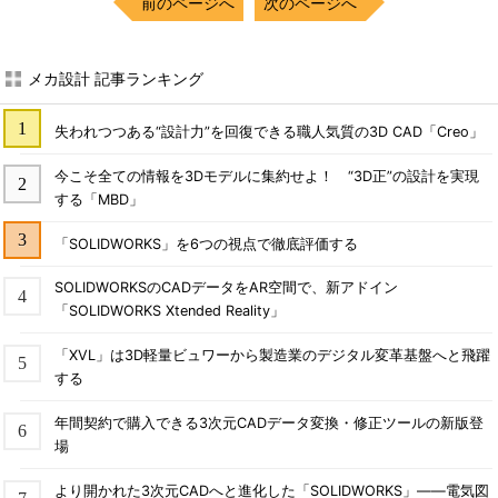
前のページへ
次のページへ
メカ設計 記事ランキング
失われつつある“設計力”を回復できる職人気質の3D CAD「Creo」
今こそ全ての情報を3Dモデルに集約せよ！ “3D正”の設計を実現
する「MBD」
「SOLIDWORKS」を6つの視点で徹底評価する
SOLIDWORKSのCADデータをAR空間で、新アドイン
「SOLIDWORKS Xtended Reality」
「XVL」は3D軽量ビュワーから製造業のデジタル変革基盤へと飛躍
する
年間契約で購入できる3次元CADデータ変換・修正ツールの新版登
場
より開かれた3次元CADへと進化した「SOLIDWORKS」――電気図