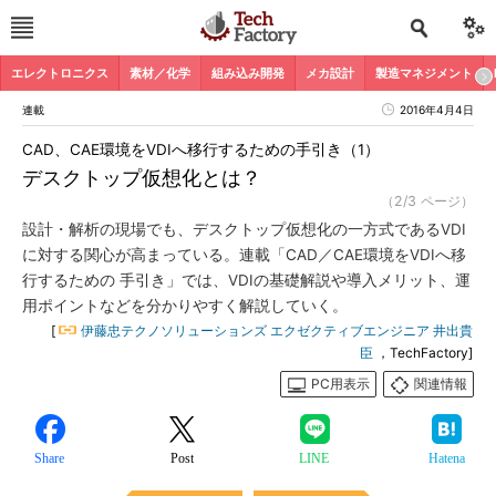
エレクトロニクス
素材／化学
組み込み開発
メカ設計
製造マネジメント
連載
2016年4月4日
CAD、CAE環境をVDIへ移行するための手引き（1）
デスクトップ仮想化とは？
（2/3 ページ）
設計・解析の現場でも、デスクトップ仮想化の一方式であるVDI
に対する関心が高まっている。連載「CAD／CAE環境をVDIへ移
行するための 手引き」では、VDIの基礎解説や導入メリット、運
用ポイントなどを分かりやすく解説していく。
[
伊藤忠テクノソリューションズ エクゼクティブエンジニア 井出貴
臣
，TechFactory]
PC用表示
関連情報
Share
Post
LINE
Hatena