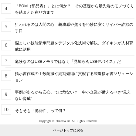
「BOM（部品表）」とは何か？ その基礎から最先端のモノづくり
を踏まえた在り方まで
狙われるのは人間の心 義務感や焦りを巧妙に突くサイバー詐欺の
手口
悩ましい技能伝承問題をデジタル化技術で解決、ダイキンが人材育
成に活用
危険なのはUSBメモリではなく「見知らぬUSBデバイス」だ
指示書作成の工数削減や納期短縮に貢献する製造指示書ソリューシ
ョン
事例があるから安心、では危ない？ 中小企業が備えるべき“見え
ない脅威”
そもそも「脆弱性」って何？
Copyright © ITmedia Inc. All Rights Reserved.
ページトップに戻る