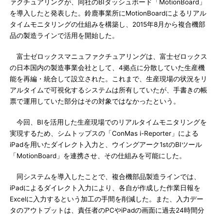
ァクチュアリングが、同社のBIダッシュボード「MotionBoard」
を導入したと発表した。鈴鹿事業所にMotionBoardによるリアル
タイムモニタリングの仕組みを構築し、2015年8月から複合機部
品の製造ラインで活用を開始した。
富士ゼロックスマニュファクチュアリングは、富士ゼロックス
の日本国内の製造事業会社として、4拠点に分散していた生産機
能を再編・統合して設立された。これまで、生産現場の状況をリ
アルタイムで可視化するシステムは所有していたが、手書きの帳
票で運用していた部分はその対象ではなかったという。
今回、BIを活用した生産現場でのリアルタイムモニタリングを
実現するため、シムトップスの「ConMas i-Reporter」による
iPadを用いたダイレクト入力と、ウイングアーク1stのBIツール
「MotionBoard」を連携させ、その仕組みを可能にした。
同システムを導入したことで、複合機部品製造ラインでは、
iPadによるダイレクト入力により、各自が作成した作業日報を
Excelに入力するという加工の手間を削減した。また、入力デー
タのアウトプットは、責任者のPCやiPadの画面に過去24時間分