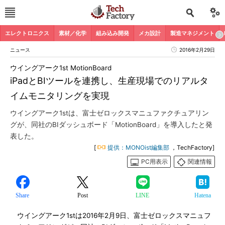
エレクトロニクス
素材／化学
組み込み開発
メカ設計
製造マネジメント
ニュース
2016年2月29日
ウイングアーク1st MotionBoard
iPadとBIツールを連携し、生産現場でのリアルタ
イムモニタリングを実現
ウイングアーク1stは、富士ゼロックスマニュファクチュアリン
グが、同社のBIダッシュボード「MotionBoard」を導入したと発
表した。
[
提供：MONOist編集部
，TechFactory]
PC用表示
関連情報
Share
Post
LINE
Hatena
ウイングアーク1stは2016年2月9日、富士ゼロックスマニュフ